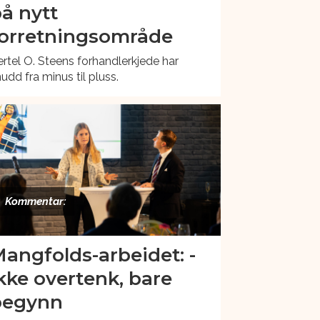
å nytt
orretningsområde
rtel O. Steens forhandlerkjede har
udd fra minus til pluss.
Kommentar:
angfolds-arbeidet: -
kke overtenk, bare
begynn