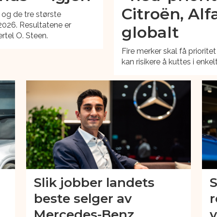
Citroën, Al
 og de tre største
2026. Resultatene er
globalt
rtel O. Steen.
Fire merker skal få priorite
kan risikere å kuttes i enkel
Slik jobber landets
S
beste selger av
r
n
Mercedes-Benz
v