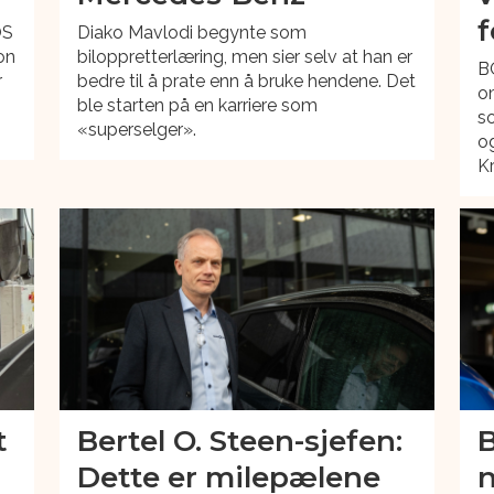
f
OS
Diako Mavlodi begynte som
on
biloppretterlæring, men sier selv at han er
BO
r
bedre til å prate enn å bruke hendene. Det
om
ble starten på en karriere som
so
«superselger».
og
Kr
t
Bertel O. Steen-sjefen:
B
Dette er milepælene
n