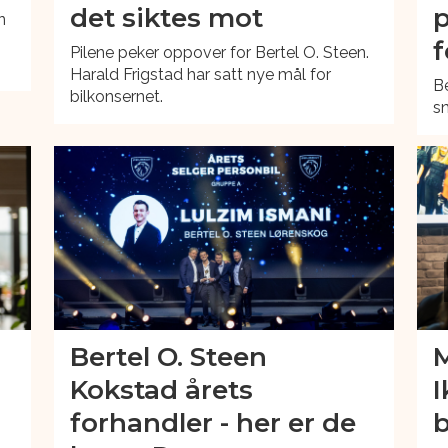
det siktes mot
p
n
f
Pilene peker oppover for Bertel O. Steen.
Harald Frigstad har satt nye mål for
Be
bilkonsernet.
sn
Bertel O. Steen
M
-
Kokstad årets
I
forhandler - her er de