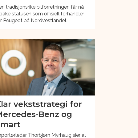
n tradisjonsrike bilforretningen får nå
lbake statusen som offisiell forhandler
or Peugeot på Nordvestlandet.
lar vekststrategi for
Mercedes-Benz og
Smart
portørleder Thorbjørn Myrhaug sier at