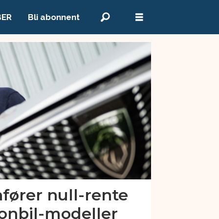
BER
Bli abonnent
fører null-rente
sonbil-modeller