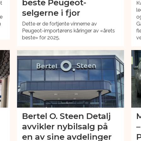
beste Peugeot-
et
Kv
le
selgerne i fjor
re
og
m
Dette er de fortjente vinnerne av
G
Peugeot-importørens kåringer av «årets
fl
beste» for 2025.
ve
Bertel O. Steen Detalj
M
avvikler nybilsalg på
–
en av sine avdelinger
P