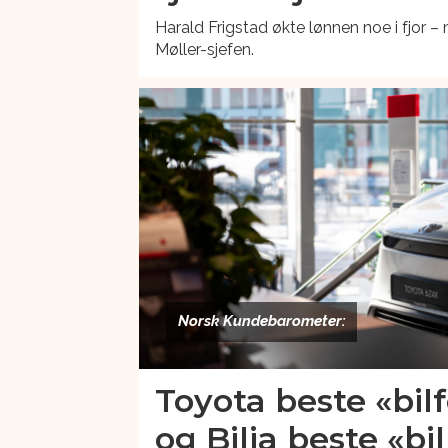
Harald Frigstad økte lønnen noe i fjor – 
Møller-sjefen.
Norsk Kundebarometer:
Toyota beste «bil
og Bilia beste «bi