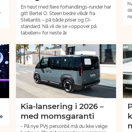
hv
En høst med flere forhandlings-runder har
de
r
gitt Bertel O. Steen bedre vilkår fra
ne
Stellantis – på både priser og CI-
standard. Nå vil de se «oppover på
tabellen» for neste år.
Kia-lansering i 2026 –
P
»
med momsgaranti
k
- På nye PV5 personbil må du ikke velge