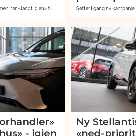
men har «langt igjen» til
Setter i gang ny kampanje
forhandler»
Ny Stellantis
lhus» - igjen
«ned-priorit