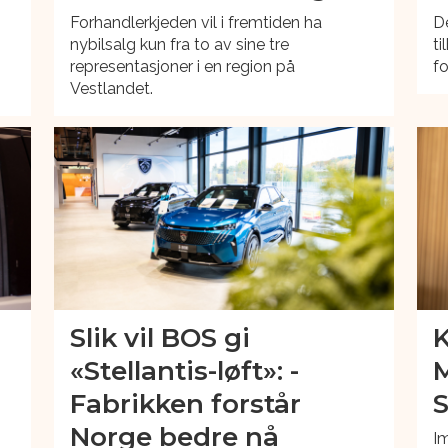
Forhandlerkjeden vil i fremtiden ha
De
g
nybilsalg kun fra to av sine tre
ti
representasjoner i en region på
f
Vestlandet.
Slik vil BOS gi
K
«Stellantis-løft»: -
Fabrikken forstår
Norge bedre nå
Im