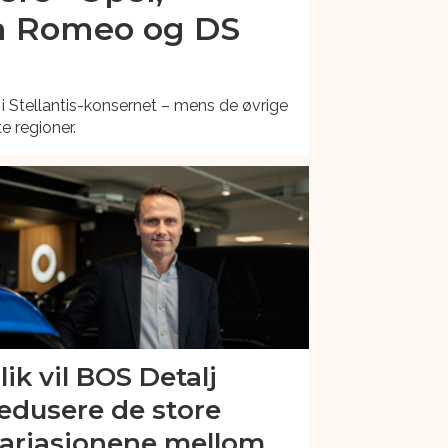
fa Romeo og DS
t i Stellantis-konsernet – mens de øvrige
te regioner.
lik vil BOS Detalj
edusere de store
ariasjonene mellom