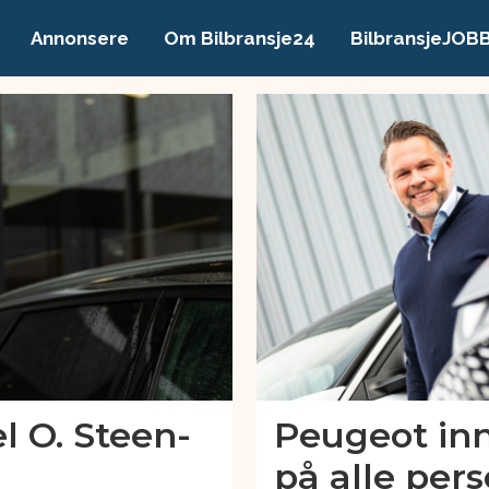
Annonsere
Om Bilbransje24
BilbransjeJOB
l O. Steen-
Peugeot inn
på alle per