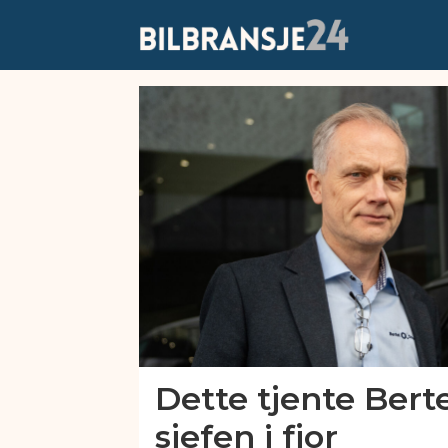
Emne:
bertel
o
steen
Dette tjente Berte
sjefen i fjor