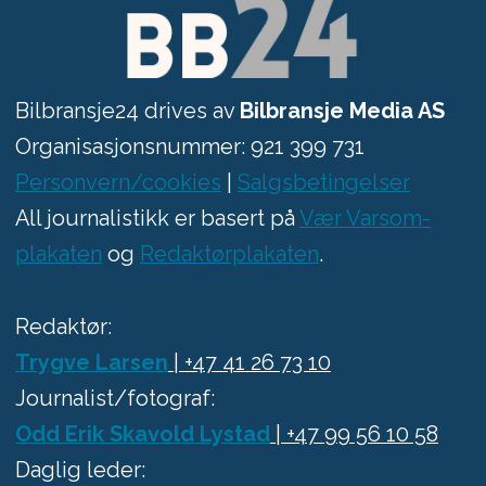
Bilbransje24 drives av
Bilbransje Media AS
Organisasjonsnummer: 921 399 731
Personvern/cookies
|
Salgsbetingelser
All journalistikk er basert på
Vær Varsom-
plakaten
og
Redaktørplakaten
.
Redaktør:
Trygve Larsen
| +47 41 26 73 10
Journalist/fotograf:
Odd Erik Skavold Lystad
| +47 99 56 10 58
Daglig leder: