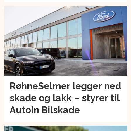
RøhneSelmer legger ned
skade og lakk – styrer til
AutoIn Bilskade