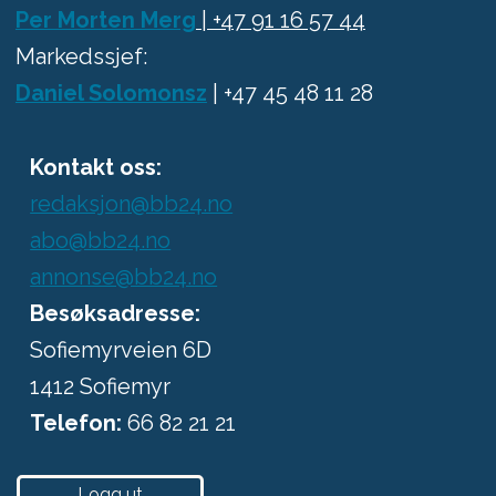
Per Morten Merg
| +47 91 16 57 44
Markedssjef:
Daniel Solomonsz
| +47 45 48 11 28
Kontakt oss:
redaksjon@bb24.no
abo@bb24.no
annonse@bb24.no
Besøksadresse:
Sofiemyrveien 6D
1412 Sofiemyr
Telefon:
66 82 21 21
Logg ut