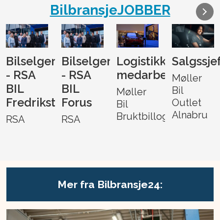
BilbransjeJOBBER
Bilselger
Bilselger
Logistikk-
Salgssje
- RSA
- RSA
medarbeider
Møller
BIL
BIL
Bil
Møller
Fredrikstad
Forus
Outlet
Bil
Alnabru
Bruktbillogistikk
RSA
RSA
Mer fra Bilbransje24: