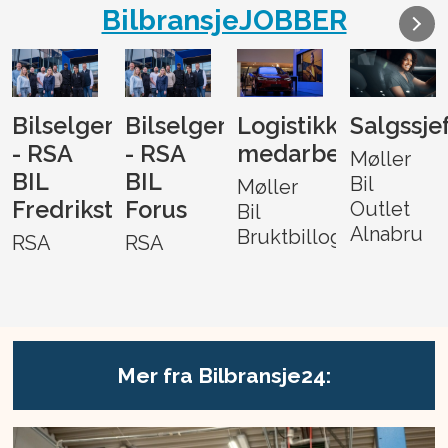
BilbransjeJOBBER
Bilselger
Bilselger
Logistikk-
Salgssje
- RSA
- RSA
medarbeider
Møller
BIL
BIL
Bil
Møller
Fredrikstad
Forus
Outlet
Bil
Alnabru
Bruktbillogistikk
RSA
RSA
Mer fra Bilbransje24: