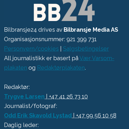
Bilbransje24 drives av
Bilbransje Media AS
Organisasjonsnummer: 921 399 731
Personvern/cookies
|
Salgsbetingelser
All journalistikk er basert på
Vær Varsom-
plakaten
og
Redaktørplakaten
.
Redaktør:
Trygve Larsen
| +47 41 26 73 10
Journalist/fotograf:
Odd Erik Skavold Lystad
| +47 99 56 10 58
Daglig leder: