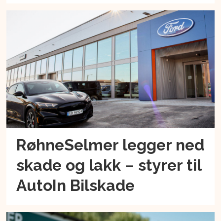
RøhneSelmer legger ned
skade og lakk – styrer til
AutoIn Bilskade