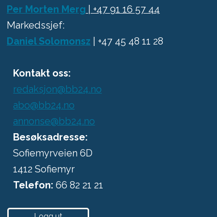
Per Morten Merg
| +47 91 16 57 44
Markedssjef:
Daniel Solomonsz
| +47 45 48 11 28
Kontakt oss:
redaksjon@bb24.no
abo@bb24.no
annonse@bb24.no
Besøksadresse:
Sofiemyrveien 6D
1412 Sofiemyr
Telefon:
66 82 21 21
Logg ut