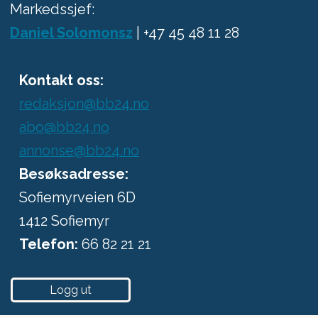
Markedssjef:
Daniel Solomonsz
| +47 45 48 11 28
Kontakt oss:
redaksjon@bb24.no
abo@bb24.no
annonse@bb24.no
Besøksadresse:
Sofiemyrveien 6D
1412 Sofiemyr
Telefon:
66 82 21 21
Logg ut