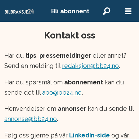
Bli abonnent
Kontakt oss
Bilbransje24
|
Har du
tips
,
pressemeldinger
eller annet?
Kontakt
Send en melding til
redaksjon@bb24.no
.
oss
Har du spørsmål om
abonnement
kan du
sende det til
abo@bb24.no
.
Henvendelser om
annonser
kan du sende til
annonse@bb24.no
.
Følg oss gjerne på vår
LinkedIn-side
og vår