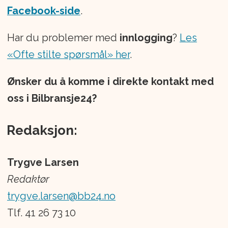
Facebook-side
.
Har du problemer med
innlogging
?
Les
«Ofte stilte spørsmål» her
.
Ønsker du å komme i direkte kontakt med
oss i Bilbransje24?
Redaksjon:
Trygve Larsen
Redaktør
trygve.larsen@bb24.no
Tlf. 41 26 73 10