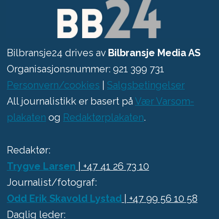
Bilbransje24 drives av
Bilbransje Media AS
Organisasjonsnummer: 921 399 731
Personvern/cookies
|
Salgsbetingelser
All journalistikk er basert på
Vær Varsom-
plakaten
og
Redaktørplakaten
.
Redaktør:
Trygve Larsen
| +47 41 26 73 10
Journalist/fotograf:
Odd Erik Skavold Lystad
| +47 99 56 10 58
Daglig leder: