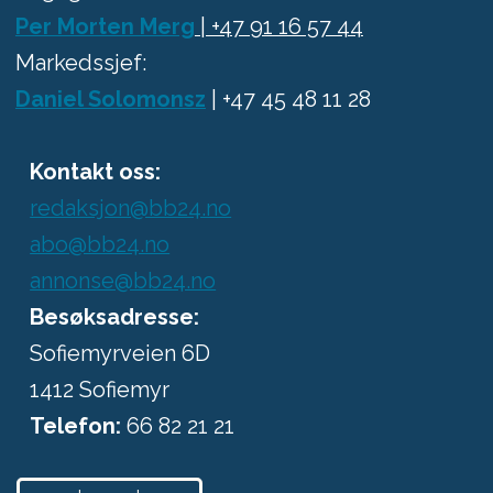
Per Morten Merg
| +47 91 16 57 44
Markedssjef:
Daniel Solomonsz
| +47 45 48 11 28
Kontakt oss:
redaksjon@bb24.no
abo@bb24.no
annonse@bb24.no
Besøksadresse:
Sofiemyrveien 6D
1412 Sofiemyr
Telefon:
66 82 21 21