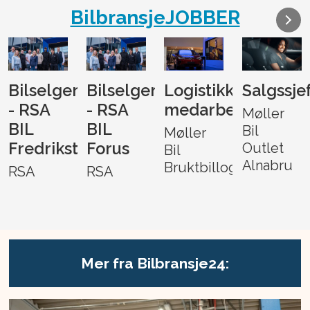
BilbransjeJOBBER
Bilselger
Bilselger
Logistikk-
Salgssje
- RSA
- RSA
medarbeider
Møller
BIL
BIL
Bil
Møller
Fredrikstad
Forus
Outlet
Bil
Alnabru
Bruktbillogistikk
RSA
RSA
Mer fra Bilbransje24: