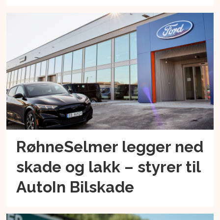
RøhneSelmer legger ned
skade og lakk – styrer til
AutoIn Bilskade