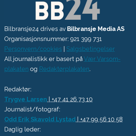
Bilbransje24 drives av
Bilbransje Media AS
Organisasjonsnummer: 921 399 731
Personvern/cookies
|
Salgsbetingelser
All journalistikk er basert på
Vær Varsom-
plakaten
og
Redaktørplakaten
.
Redaktør:
Trygve Larsen
| +47 41 26 73 10
Journalist/fotograf:
Odd Erik Skavold Lystad
| +47 99 56 10 58
Daglig leder: