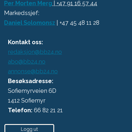
Per Morten Merg
| +47 91 16 57 44
Markedssjef:
Daniel Solomonsz
| +47 45 48 11 28
Kontakt oss:
redaksjon@bb24.no
abo@bb24.no
annonse@bb24.no
Besøksadresse:
Sofiemyrveien 6D
1412 Sofiemyr
Telefon:
66 82 21 21
Logg ut