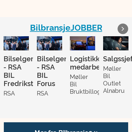
BilbransjeJOBBER
Bilselger
Bilselger
Logistikk-
Salgssje
- RSA
- RSA
medarbeider
Møller
BIL
BIL
Bil
Møller
Fredrikstad
Forus
Outlet
Bil
Alnabru
Bruktbillogistikk
RSA
RSA