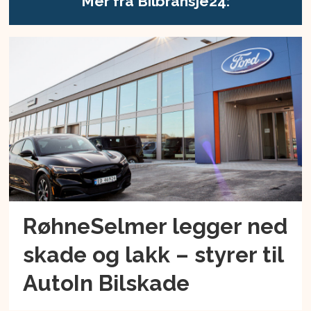
Mer fra Bilbransje24:
RøhneSelmer legger ned
skade og lakk – styrer til
AutoIn Bilskade