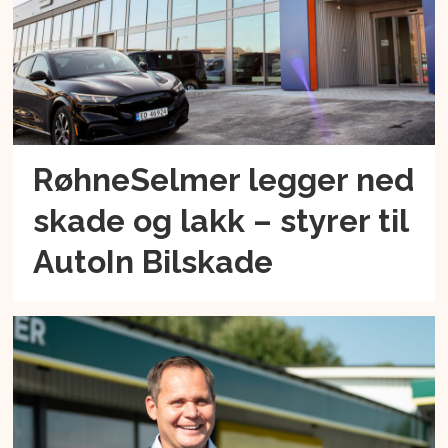
RøhneSelmer legger ned
skade og lakk – styrer til
AutoIn Bilskade