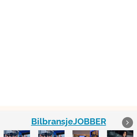
BilbransjeJOBBER