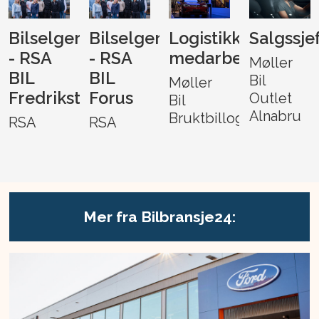
Bilselger
Bilselger
Logistikk-
Salgssje
- RSA
- RSA
medarbeider
Møller
BIL
BIL
Bil
Møller
Fredrikstad
Forus
Outlet
Bil
Alnabru
Bruktbillogistikk
RSA
RSA
Mer fra Bilbransje24: