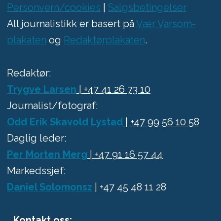
Personvern/cookies
|
Salgsbetingelser
All journalistikk er basert på
Vær Varsom-
plakaten
og
Redaktørplakaten
.
Redaktør:
Trygve Larsen
| +47 41 26 73 10
Journalist/fotograf:
Odd Erik Skavold Lystad
| +47 99 56 10 58
Daglig leder:
Per Morten Merg
| +47 91 16 57 44
Markedssjef:
Daniel Solomonsz
| +47 45 48 11 28
Kontakt oss: