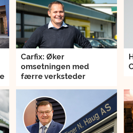
Carfix: Øker
H
omsetningen med
C
de
færre verksteder