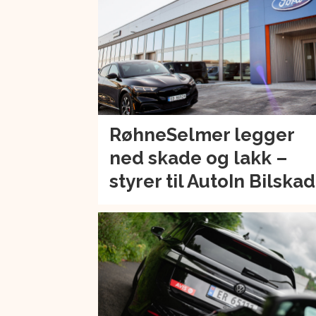
RøhneSelmer legger
ned skade og lakk –
styrer til AutoIn Bilska