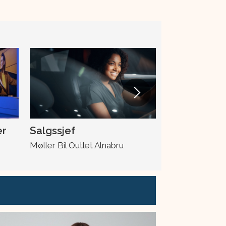
er
Salgssjef
Skadeleder
Møller Bil Outlet Alnabru
Møller Bil Ska
Drotningsvik