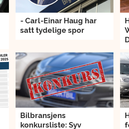
- Carl-Einar Haug har
H
satt tydelige spor
W
Bilbransjens
H
konkursliste: Syv
f