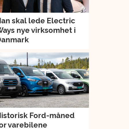
an skal lede Electric
ays nye virksomhet i
Danmark
istorisk Ford-måned
or varebilene