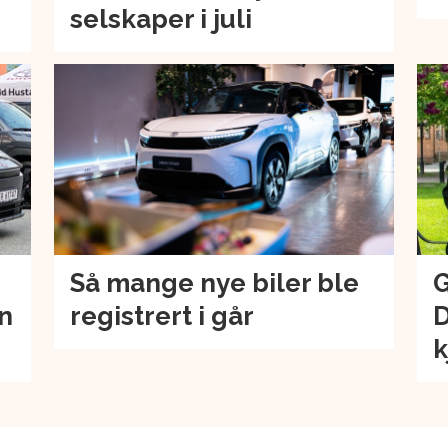
selskaper i juli
Så mange nye biler ble
G
an
registrert i går
D
k