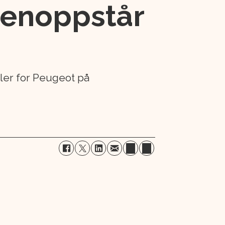
gjenoppstår
dler for Peugeot på