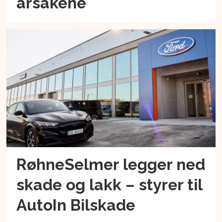
årsakene
RøhneSelmer legger ned
skade og lakk – styrer til
AutoIn Bilskade