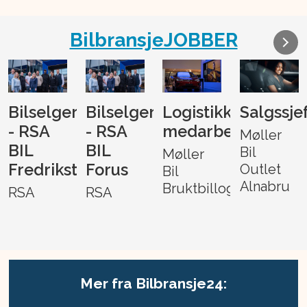
BilbransjeJOBBER
Bilselger
Bilselger
Logistikk-
Salgssje
- RSA
- RSA
medarbeider
Møller
BIL
BIL
Bil
Møller
Fredrikstad
Forus
Outlet
Bil
Alnabru
Bruktbillogistikk
RSA
RSA
Mer fra Bilbransje24: