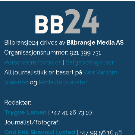
Bilbransje24 drives av
Bilbransje Media AS
Organisasjonsnummer: 921 399 731
Personvern/cookies
|
Salgsbetingelser
All journalistikk er basert på
Vær Varsom-
plakaten
og
Redaktørplakaten
.
Redaktør:
Trygve Larsen
| +47 41 26 73 10
Journalist/fotograf:
Odd Erik Skavold Lystad
| +47 99 56 10 58