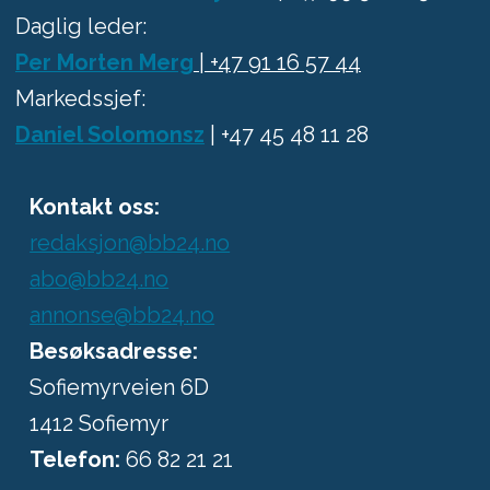
Daglig leder:
Per Morten Merg
| +47 91 16 57 44
Markedssjef:
Daniel Solomonsz
| +47 45 48 11 28
Kontakt oss:
redaksjon@bb24.no
abo@bb24.no
annonse@bb24.no
Besøksadresse:
Sofiemyrveien 6D
1412 Sofiemyr
Telefon:
66 82 21 21