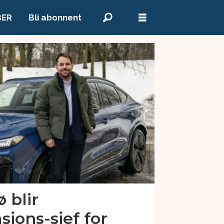
BER
Bli abonnent
 blir
jons-sjef for