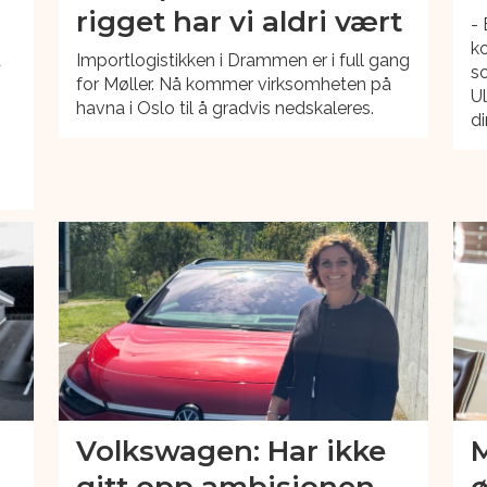
rigget har vi aldri vært
- 
ko
d
Importlogistikken i Drammen er i full gang
so
for Møller. Nå kommer virksomheten på
Ul
havna i Oslo til å gradvis nedskaleres.
di
Volkswagen: Har ikke
M
gitt opp ambisjonen
ø