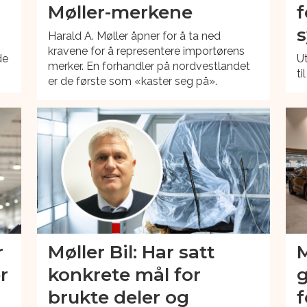
Møller-merkene
f
Harald A. Møller åpner for å ta ned
kravene for å representere importørens
de
Ut
merker. En forhandler på nordvestlandet
ti
er de første som «kaster seg på».
r
Møller Bil: Har satt
M
r
konkrete mål for
g
brukte deler og
f