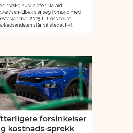
n norske Audi-sjefen Harald
dvardsen-Eibak sier seg fornøyd med
estasjonene i 2025 til tross for at
rkedsandelen står på stedet hvil.
tterligere forsinkelser
g kostnads-sprekk