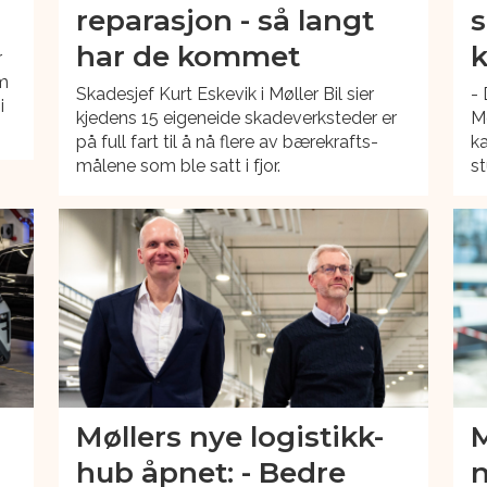
reparasjon - så langt
har de kommet
r
om
Skadesjef Kurt Eskevik i Møller Bil sier
- 
i
kjedens 15 eigeneide skadeverksteder er
M
på full fart til å nå flere av bærekrafts-
ka
målene som ble satt i fjor.
st
Møllers nye logistikk-
M
hub åpnet: - Bedre
n