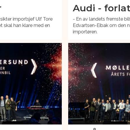
r
Audi - forla
ikter importsjef Ulf Tore
- En av landets fremste bil
t skal han klare med en
Edvartsen-Eibak om den n
importøren.