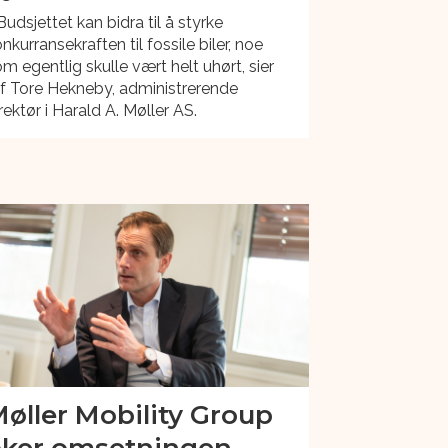
Budsjettet kan bidra til å styrke
nkurransekraften til fossile biler, noe
m egentlig skulle vært helt uhørt, sier
f Tore Hekneby, administrerende
rektør i Harald A. Møller AS.
øller Mobility Group
ker omsetningen -