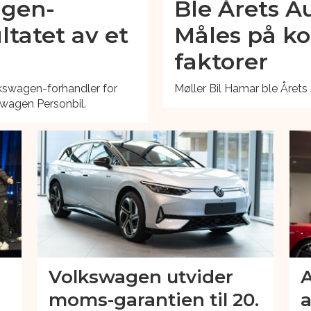
agen-
Ble Årets Au
ltatet av et
Måles på ko
faktorer
olkswagen-forhandler for
Møller Bil Hamar ble Årets 
swagen Personbil.
Volkswagen utvider
A
moms-garantien til 20.
a