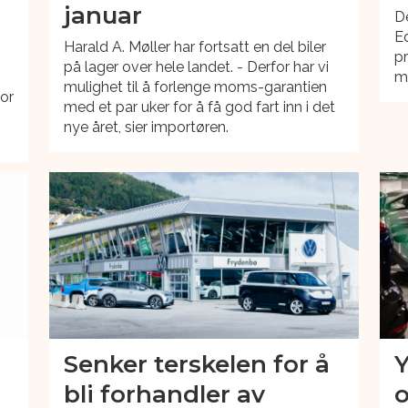
januar
De
E
Harald A. Møller har fortsatt en del biler
pr
på lager over hele landet. - Derfor har vi
ma
mulighet til å forlenge moms-garantien
for
med et par uker for å få god fart inn i det
nye året, sier importøren.
Senker terskelen for å
Y
bli forhandler av
o