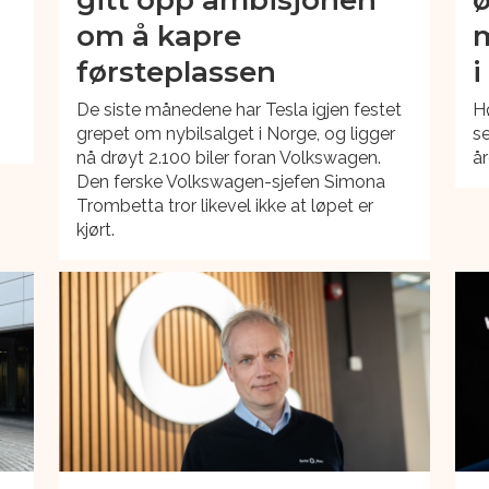
om å kapre
m
førsteplassen
i
De siste månedene har Tesla igjen festet
Hø
grepet om nybilsalget i Norge, og ligger
se
nå drøyt 2.100 biler foran Volkswagen.
år
Den ferske Volkswagen-sjefen Simona
Trombetta tror likevel ikke at løpet er
kjørt.