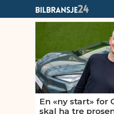
Emne:
harald
a
møller
En «ny start» for 
skal ha tre prose