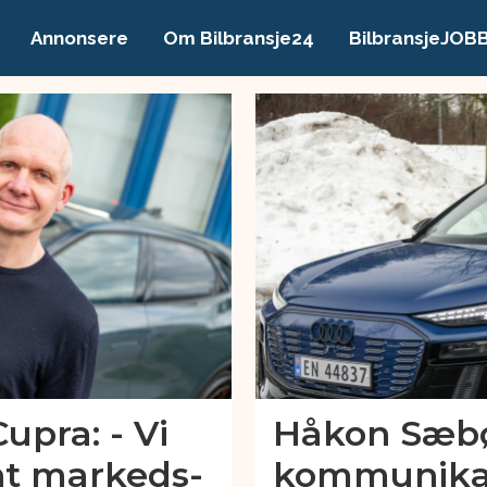
Annonsere
Om Bilbransje24
BilbransjeJOB
Cupra: - Vi
Håkon Sæbø
nt markeds-
kommunikas