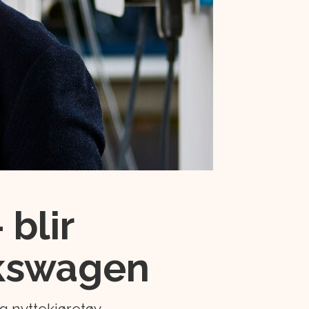
 blir
lkswagen
g nyttekjøretøy.