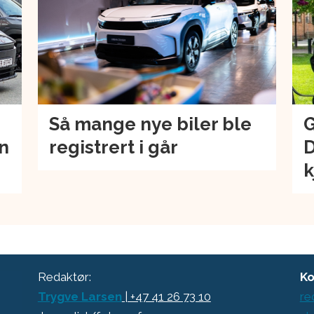
Så mange nye biler ble
G
an
registrert i går
D
k
Redaktør:
Ko
Trygve Larsen
| +47 41 26 73 10
re