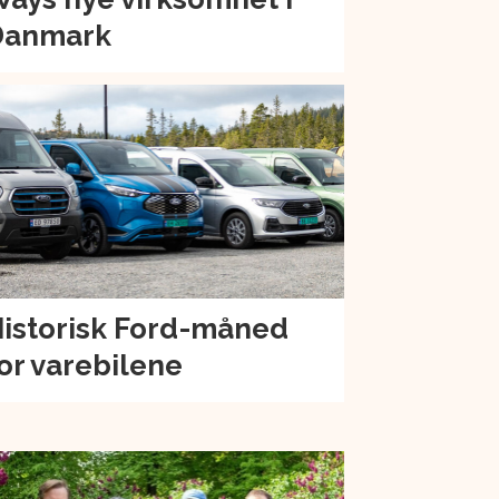
Danmark
istorisk Ford-måned
or varebilene