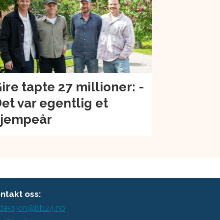
ire tapte 27 millioner: -
et var egentlig et
jempeår
ntakt oss:
daksjon@bb24.no