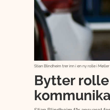
Stian Blindheim trer inn i en ny rolle i Møll
Bytter rolle
kommunikas
Stian Blindheim får ansvaret f