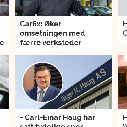
Carfix: Øker
H
omsetningen med
C
de
færre verksteder
- Carl-Einar Haug har
H
satt tydelige spor
W