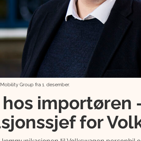
er Mobility Group fra 1. desember.
 hos importøren -
jonssjef for Vo
or kommunikasjonen til Volkswagen personbil o