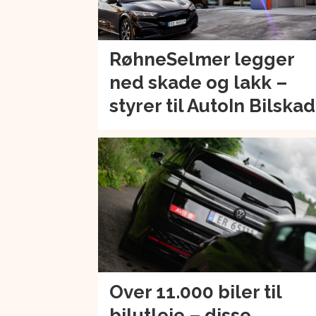
RøhneSelmer legger
ned skade og lakk –
styrer til AutoIn Bilska
Over 11.000 biler til
bilutleie – disse