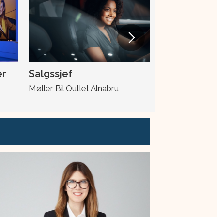
er
Salgssjef
Skadeleder
Møller Bil Outlet Alnabru
Møller Bil Ska
Drotningsvik