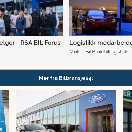
selger - RSA BIL Forus
Logistikk-medarbeid
Møller Bil Bruktbillogistikk
Mer fra Bilbransje24: