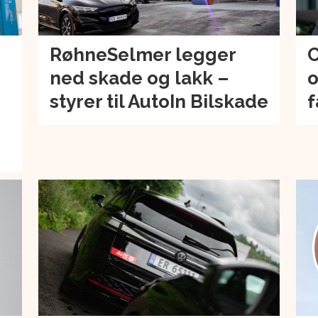
RøhneSelmer legger
C
ned skade og lakk –
o
–
styrer til AutoIn Bilskade
f