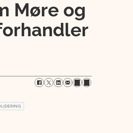
om Møre og
forhandler
LIDERING