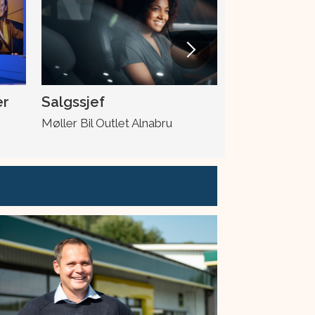
er
Salgssjef
Skadeleder
Møller Bil Outlet Alnabru
Møller Bil Ska
Drotningsvik