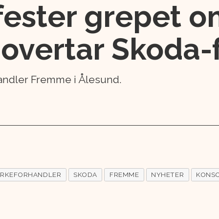
fester grepet 
 overtar Skoda-
handler Fremme i Ålesund.
RKEFORHANDLER
SKODA
FREMME
NYHETER
KONSO