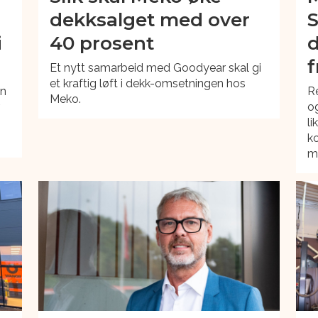
dekksalget med over
S
i
40 prosent
d
f
Et nytt samarbeid med Goodyear skal gi
et kraftig løft i dekk-omsetningen hos
en
Re
Meko.
r
og
li
ko
ma