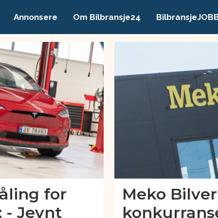
Annonsere
Om Bilbransje24
BilbransjeJOB
åling for
Meko Bilver
 - Jevnt
konkurrans