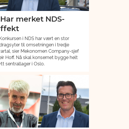
 Har merket NDS-
ffekt
Konkursen i NDS har vært en stor
dragsyter til omsetningen i tredje
vartal, sier Mekonomen Company-sjef
ir Hoff. Nå skal konsernet bygge helt
tt sentrallager i Oslo.