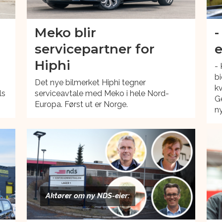
Meko blir
-
servicepartner for
e
Hiphi
- 
bi
Det nye bilmerket Hiphi tegner
k
ls
serviceavtale med Meko i hele Nord-
Ge
Europa. Først ut er Norge.
ny
Aktører om ny NDS-eier: