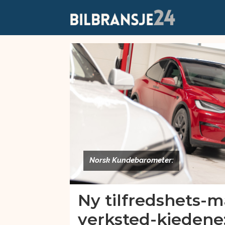
Emne:
mekonomen
Norsk Kundebarometer:
Ny tilfredshets-m
verksted-kjedene: