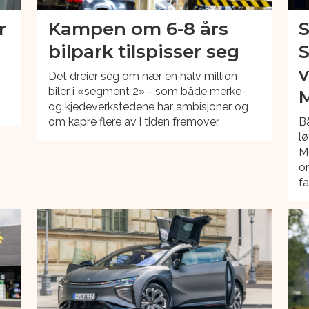
r
Kampen om 6-8 års
S
bilpark tilspisser seg
S
v
-
Det dreier seg om nær en halv million
biler i «segment 2» - som både merke-
og kjedeverkstedene har ambisjoner og
om kapre flere av i tiden fremover.
Bå
lø
M
o
fa