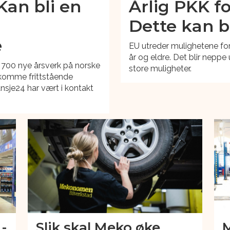
Kan bli en
Årlig PKK fo
Dette kan b
e
EU utreder mulighetene for 
år og eldre. Det blir nepp
il 700 nye årsverk på norske
store muligheter.
e komme frittstående
ansje24 har vært i kontakt
-
Slik skal Meko øke
M