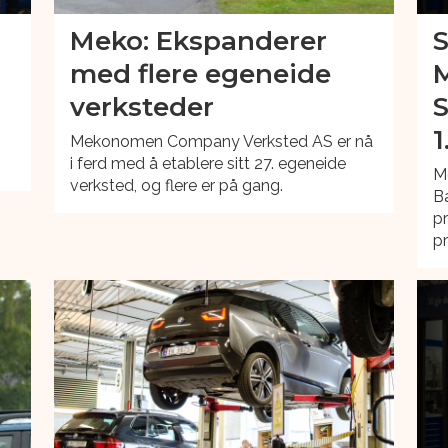
Meko: Ekspanderer
S
g
med flere egeneide
M
verksteder
S
1
Mekonomen Company Verksted AS er nå
i ferd med å etablere sitt 27. egeneide
M
verksted, og flere er på gang.
B
pr
pr