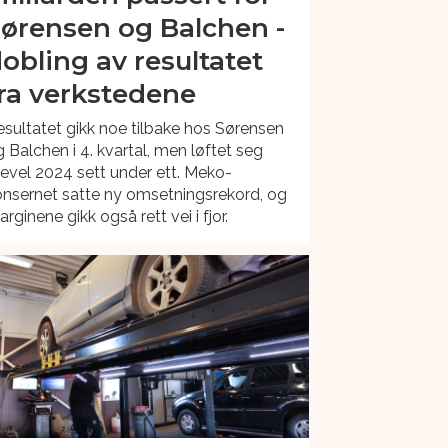
ørensen og Balchen -
obling av resultatet
ra verkstedene
sultatet gikk noe tilbake hos Sørensen
 Balchen i 4. kvartal, men løftet seg
kevel 2024 sett under ett. Meko-
nsernet satte ny omsetningsrekord, og
rginene gikk også rett vei i fjor.