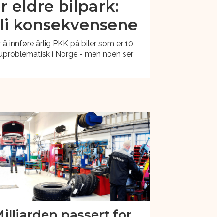
r eldre bilpark:
li konsekvensene
å innføre årlig PKK på biler som er 10
e uproblematisk i Norge - men noen ser
illiarden passert for