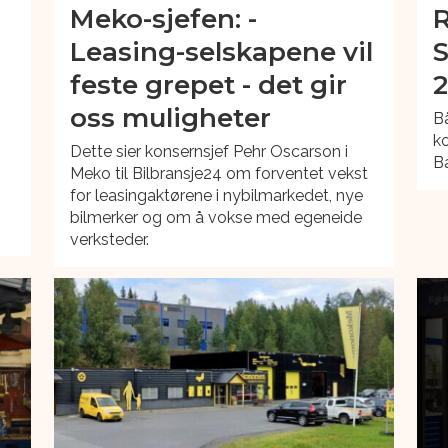
Meko-sjefen: -
R
Leasing-selskapene vil
S
d
feste grepet - det gir
2
oss muligheter
Bå
ko
Dette sier konsernsjef Pehr Oscarson i
Ba
Meko til Bilbransje24 om forventet vekst
for leasingaktørene i nybilmarkedet, nye
bilmerker og om å vokse med egeneide
verksteder.