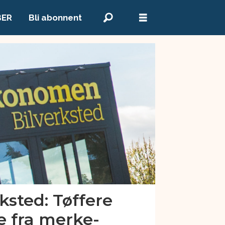
BER
Bli abonnent
ksted: Tøffere
e fra merke-