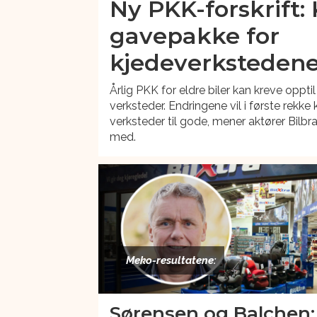
Ny PKK-forskrift: 
gavepakke for
kjedeverksteden
Årlig PKK for eldre biler kan kreve oppt
verksteder. Endringene vil i første rekk
verksteder til gode, mener aktører Bilbr
med.
Meko-resultatene:
Sørensen og Balchen: 