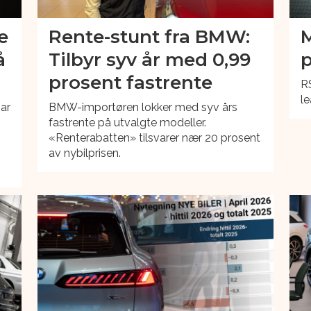
e
Rente-stunt fra BMW:
M
å
Tilbyr syv år med 0,99
p
prosent fastrente
R
le
har
BMW-importøren lokker med syv års
fastrente på utvalgte modeller.
«Renterabatten» tilsvarer nær 20 prosent
av nybilprisen.