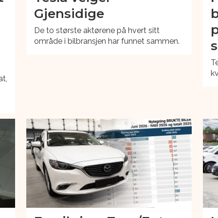
Gjensidige
b
p
De to største aktørene på hvert sitt
område i bilbransjen har funnet sammen.
s
Te
kv
at,