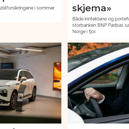
skjema»
ybilforsikringene i sommer
.
Både inntektene og portefø
storbanken BNP Paribas sats
Norge i fjor.