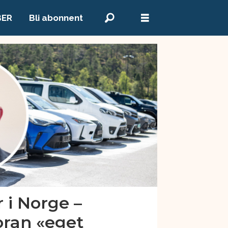
BER
Bli abonnent
 i Norge –
foran «eget