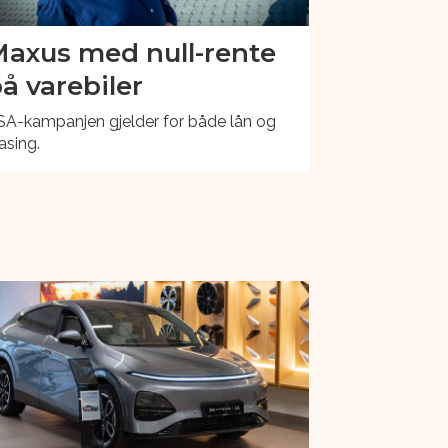
axus med null-rente
å varebiler
SA-kampanjen gjelder for både lån og
asing.