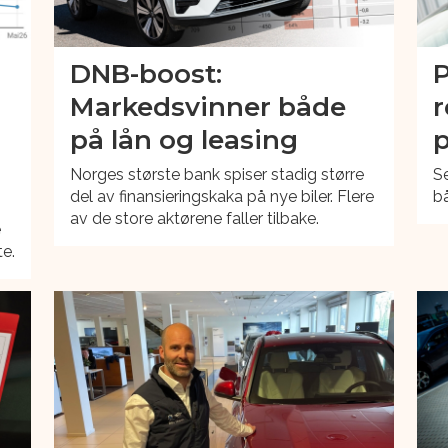
DNB-boost:
P
Markedsvinner både
r
på lån og leasing
p
Norges største bank spiser stadig større
S
del av finansieringskaka på nye biler. Flere
bå
av de store aktørene faller tilbake.
e
te.