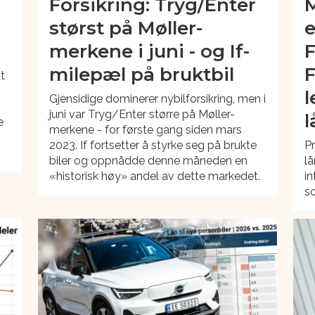
Forsikring: Tryg/Enter
M
størst på Møller-
e
merkene i juni - og If-
F
milepæl på bruktbil
F
t
l
Gjensidige dominerer nybilforsikring, men i
juni var Tryg/Enter større på Møller-
l
e
merkene - for første gang siden mars
n
2023. If fortsetter å styrke seg på brukte
Pr
biler og oppnådde denne måneden en
lå
«historisk høy» andel av dette markedet.
in
s