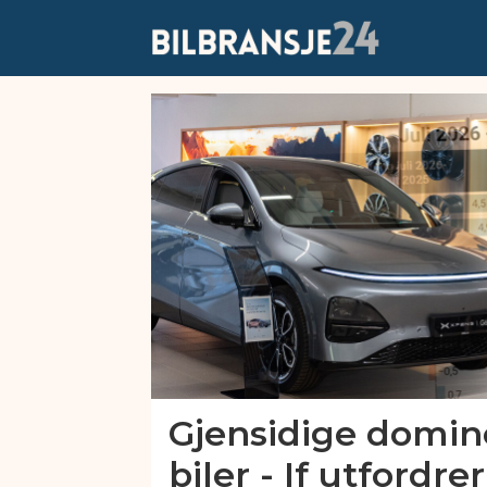
Emne:
finans
og
forsikring
Gjensidige domin
biler - If utfordr