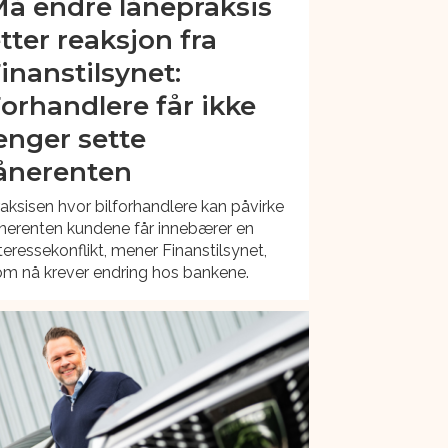
å endre lånepraksis
tter reaksjon fra
inanstilsynet:
orhandlere får ikke
enger sette
ånerenten
aksisen hvor bilforhandlere kan påvirke
nerenten kundene får innebærer en
teressekonflikt, mener Finanstilsynet,
om nå krever endring hos bankene.