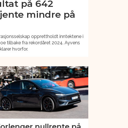
ltat på 642
 tjente mindre på
rasjonsselskap opprettholdt inntektene i
noe tilbake fra rekordåret 2024. Ayvens
larer hvorfor.
orlenger nullrente på