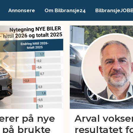
Annonsere
Om Bilbransje24
BilbransjeJOB
erer på nye
Arval vokser
er på brukte
resultatet 