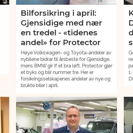
Bilforsikring i april:
K
Gjensidige med nær
D
en tredel - «tidenes
d
andel» for Protector
s
Høye Volkswagen- og Toyota-andeler av
Go
nybilene bidrar til årsbeste for Gjensidige,
re
mens BMW gir If et bra løft. Protector gjør
pe
et byks og blir nummer tre. Her er
1.
forsikringsselskapenes andeler av nye og
D
brukte biler i april.