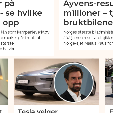
r på
Ayvens-resu
- se hvilke
millioner –
t opp
bruktbilene
ad lån som kampanjeverktøy
Norges største biladminist
te merker går i motsatt
2025, men resultatet gikk 
 største
Norge-sjef Marius Paus fork
 halvår.
t
Tesla velger
F