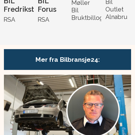
BIL
BIL
Bil
Møller
Fredrikstad
Forus
Outlet
Bil
Alnabru
Bruktbillogistikk
RSA
RSA
Mer fra Bilbransje24: