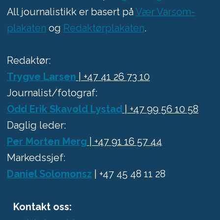
All journalistikk er basert på
Vær Varsom-
plakaten
og
Redaktørplakaten
.
Redaktør:
Trygve Larsen
| +47 41 26 73 10
Journalist/fotograf:
Odd Erik Skavold Lystad
| +47 99 56 10 58
Daglig leder:
Per Morten Merg
| +47 91 16 57 44
Markedssjef:
Daniel Solomonsz
| +47 45 48 11 28
Kontakt oss: