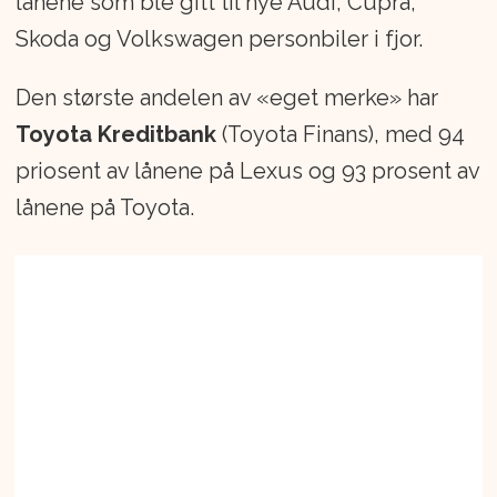
lånene som ble gitt til nye Audi, Cupra,
Skoda og Volkswagen personbiler i fjor.
Den største andelen av «eget merke» har
Toyota Kreditbank
(Toyota Finans), med 94
priosent av lånene på Lexus og 93 prosent av
lånene på Toyota.