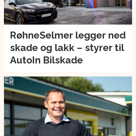
RøhneSelmer legger ned
skade og lakk – styrer til
AutoIn Bilskade