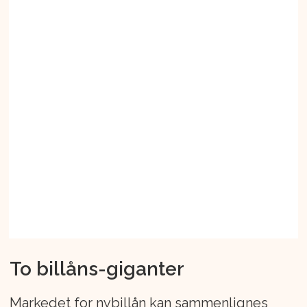
To billåns-giganter
Markedet for nybillån kan sammenlignes