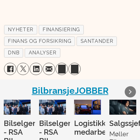
NYHETER
FINANSIERING
FINANS OG FORSIKRING
SANTANDER
DNB
ANALYSER
BilbransjeJOBBER
Bilselger
Bilselger
Logistikk-
Salgssje
- RSA
- RSA
medarbeider
Møller