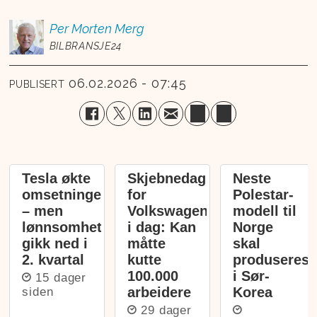
Per Morten
Merg
BILBRANSJE24
06.02.2026 - 07:45
PUBLISERT
Tesla økte
Skjebnedag
Neste
omsetningen
for
Polestar-
– men
Volkswagen
modell til
lønnsomheten
i dag: Kan
Norge
gikk ned i
måtte
skal
2. kvartal
kutte
produseres
100.000
i Sør-
15 dager
arbeidere
Korea
siden
29 dager