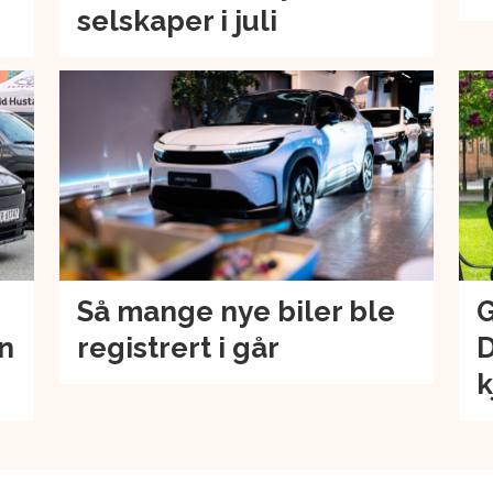
selskaper i juli
Så mange nye biler ble
G
an
registrert i går
D
k