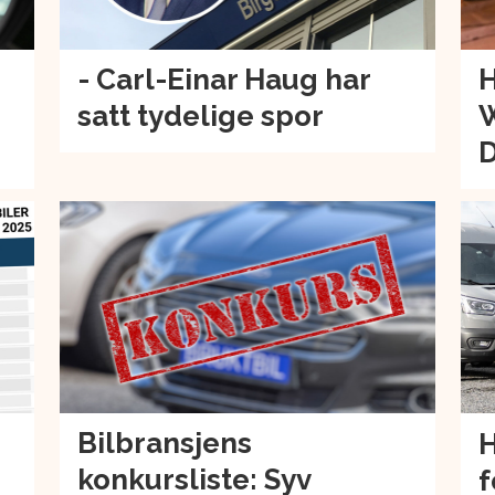
- Carl-Einar Haug har
H
satt tydelige spor
W
Bilbransjens
H
konkursliste: Syv
f