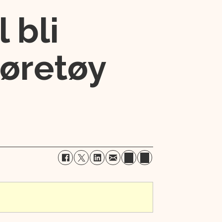
 bli
øretøy