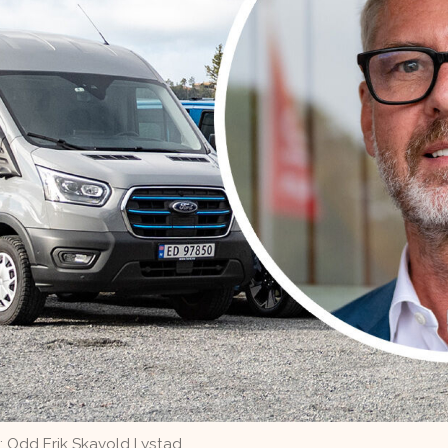
: Odd Erik Skavold Lystad