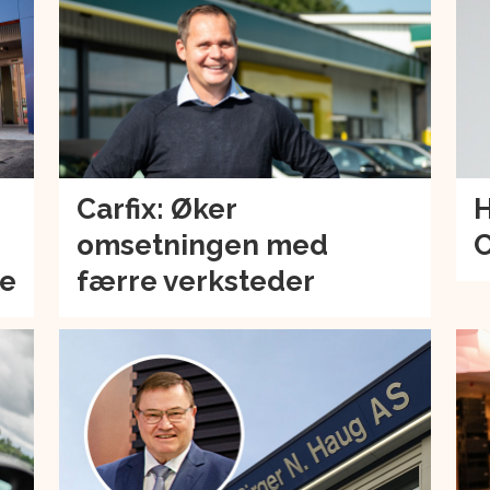
Carfix: Øker
H
omsetningen med
C
de
færre verksteder