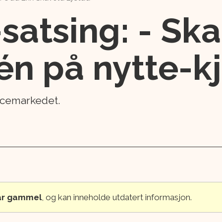
atsing: - Skal
n på nytte-kj
vicemarkedet.
 år gammel
, og kan inneholde utdatert informasjon.