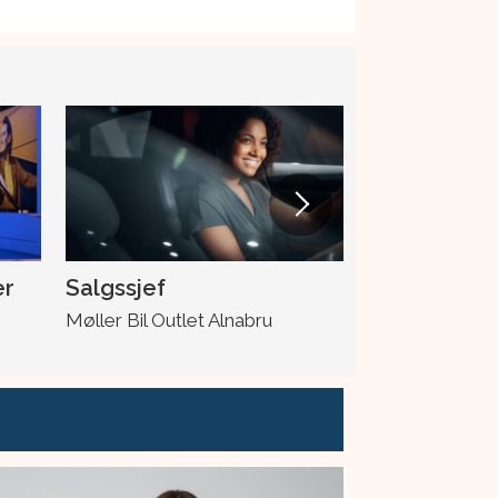
er
Salgssjef
Skadeleder
Møller Bil Outlet Alnabru
Møller Bil Ska
Drotningsvik