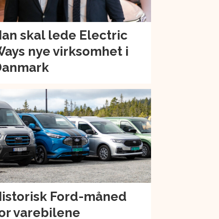
an skal lede Electric
ays nye virksomhet i
Danmark
istorisk Ford-måned
or varebilene