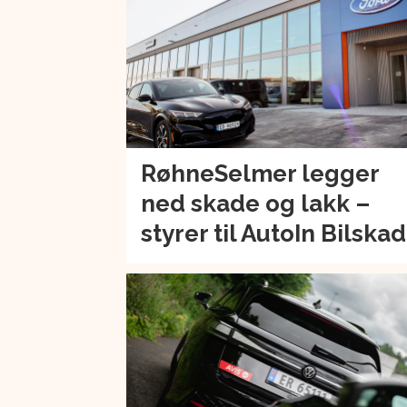
RøhneSelmer legger
ned skade og lakk –
styrer til AutoIn Bilska