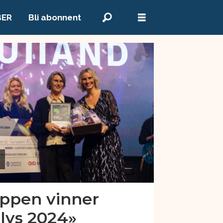
BER
Bli abonnent
uppen vinner
klys 2024»