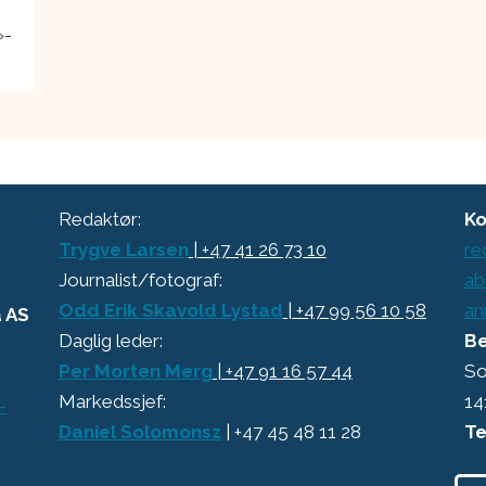
»-
Redaktør:
Ko
Trygve Larsen
| +47 41 26 73 10
re
Journalist/fotograf:
ab
Odd Erik Skavold Lystad
| +47 99 56 10 58
an
a AS
Daglig leder:
Be
Per Morten Merg
| +47 91 16 57 44
So
Markedssjef:
14
-
Daniel Solomonsz
| +47 45 48 11 28
Te