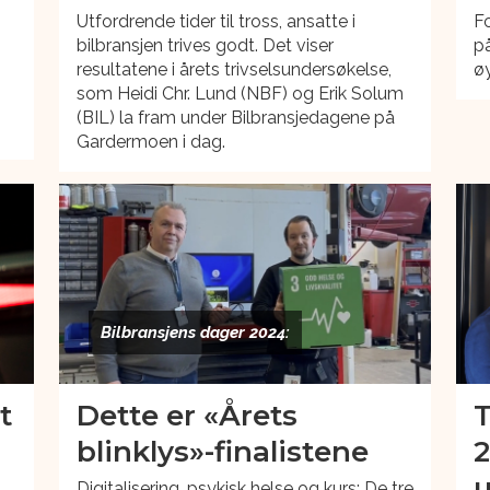
Utfordrende tider til tross, ansatte i
F
bilbransjen trives godt. Det viser
på
resultatene i årets trivselsundersøkelse,
øy
som Heidi Chr. Lund (NBF) og Erik Solum
(BIL) la fram under Bilbransjedagene på
Gardermoen i dag.
Bilbransjens dager 2024:
t
Dette er «Årets
T
blinklys»-finalistene
2
u
Digitalisering, psykisk helse og kurs: De tre