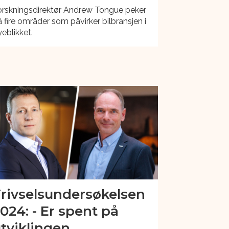
orskningsdirektør Andrew Tongue peker
 fire områder som påvirker bilbransjen i
eblikket.
rivselsundersøkelsen
024: - Er spent på
tviklingen