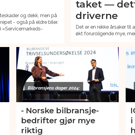
taket — dett
driverne
ruteskader og dekk, men på
epet - også på eldre biler.
Det er en rekke årsaker til 
 i «Servicemarkeds-
økt foruroligende mye, mene
Bilbransjens dager 2024:
- Norske bilbransje-
I
bedrifter gjør mye
i
riktig
h