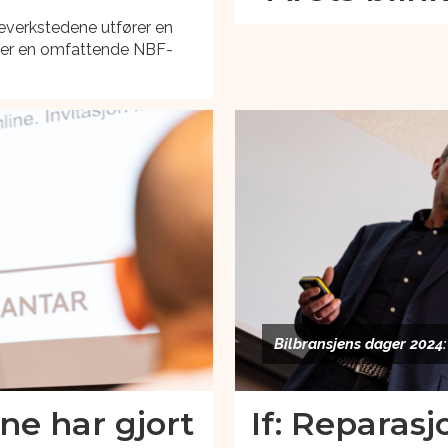
adeverkstedene utfører en
viser en omfattende NBF-
Bilbransjens dager 2024:
ene har gjort
If: Reparasj