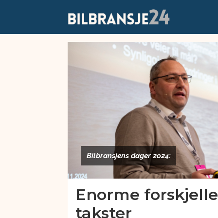
Emne:
bilbransjens
dager
2024
Bilbransjens dager 2o24:
Enorme forskjelle
takster