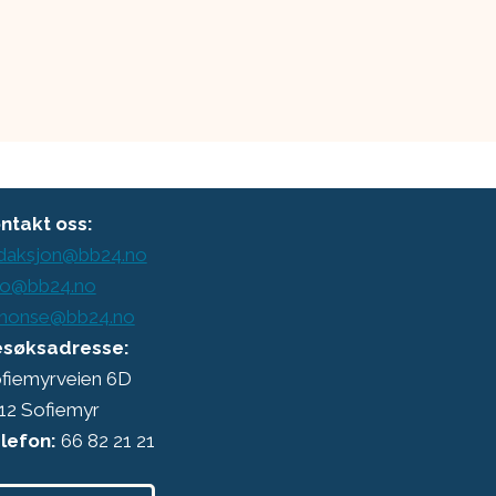
ntakt oss:
daksjon@bb24.no
o@bb24.no
nonse@bb24.no
søksadresse:
fiemyrveien 6D
12 Sofiemyr
lefon:
66 82 21 21