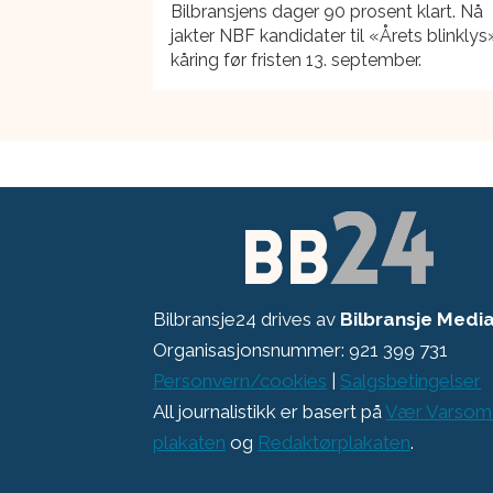
Bilbransjens dager 90 prosent klart. Nå
jakter NBF kandidater til «Årets blinklys
kåring før fristen 13. september.
Bilbransje24 drives av
Bilbransje Medi
Organisasjonsnummer: 921 399 731
Personvern/cookies
|
Salgsbetingelser
All journalistikk er basert på
Vær Varsom
plakaten
og
Redaktørplakaten
.