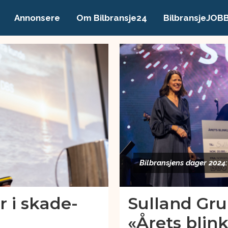
Annonsere
Om Bilbransje24
BilbransjeJOB
Bilbransjens dager 2024:
r i skade-
Sulland Gr
«Årets blin