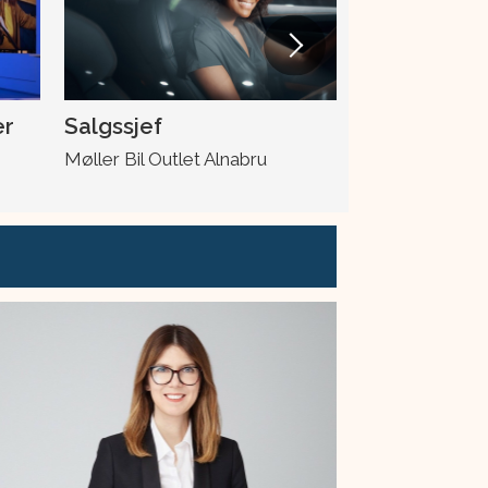
er
Salgssjef
Skadeleder
Møller Bil Outlet Alnabru
Møller Bil Ska
Drotningsvik