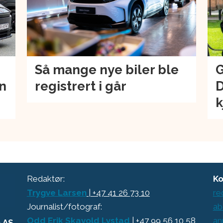
Så mange nye biler ble
G
an
registrert i går
D
k
Redaktør:
Ko
Trygve Larsen
| +47 41 26 73 10
re
Journalist/fotograf:
ab
Odd Erik Skavold Lystad
| +47 99 56 10 58
an
a AS