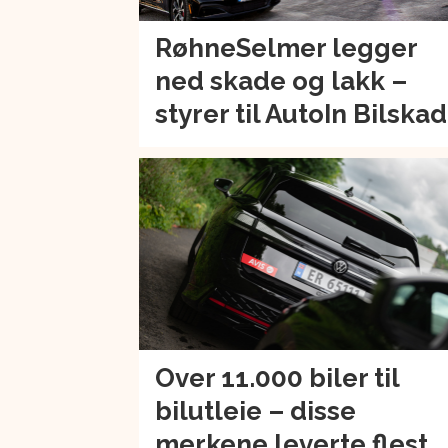
RøhneSelmer legger
ned skade og lakk –
styrer til AutoIn Bilska
Over 11.000 biler til
bilutleie – disse
merkene leverte flest