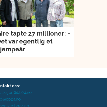
ire tapte 27 millioner: -
et var egentlig et
jempeår
ntakt oss:
daksjon@bb24.no
o@bb24.no
nonse@bb24.no