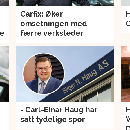
Carfix: Øker
H
omsetningen med
C
de
færre verksteder
- Carl-Einar Haug har
H
satt tydelige spor
W