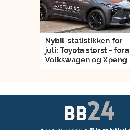
Nybil-statistikken for
juli: Toyota størst - for
Volkswagen og Xpeng
Bilbransje24 drives av
Bilbransje Medi