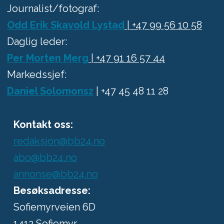
Journalist/fotograf:
Odd Erik Skavold Lystad
| +47 99 56 10 58
Daglig leder:
Per Morten Merg
| +47 91 16 57 44
Markedssjef:
Daniel Solomonsz
| +47 45 48 11 28
Kontakt oss:
redaksjon@bb24.no
abo@bb24.no
annonse@bb24.no
Besøksadresse:
Sofiemyrveien 6D
1412 Sofiemyr