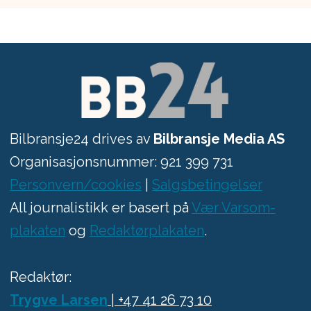
Bilbransje24 drives av
Bilbransje Media AS
Organisasjonsnummer: 921 399 731
Personvern/cookies
|
Salgsbetingelser
All journalistikk er basert på
Vær Varsom-
plakaten
og
Redaktørplakaten
.
Redaktør:
Trygve Larsen
| +47 41 26 73 10