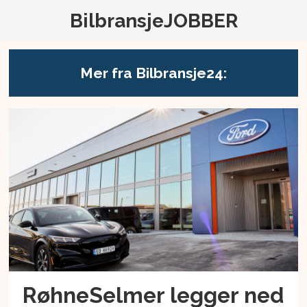
BilbransjeJOBBER
Mer fra Bilbransje24:
RøhneSelmer legger ned