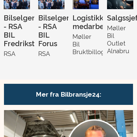
Bilselger
Bilselger
Logistikk-
Salgssje
- RSA
- RSA
medarbeider
Møller
BIL
BIL
Bil
Møller
Fredrikstad
Forus
Outlet
Bil
Alnabru
Bruktbillogistikk
RSA
RSA
Mer fra Bilbransje24: