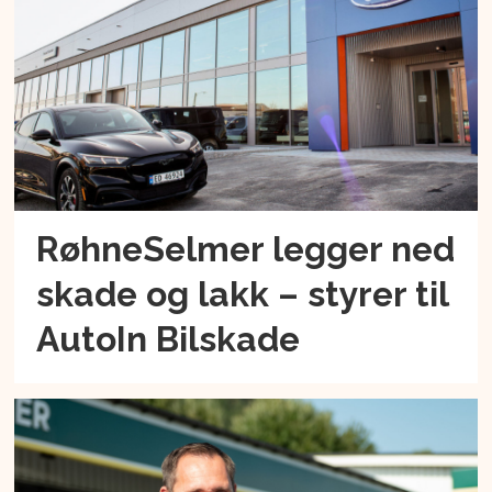
RøhneSelmer legger ned
skade og lakk – styrer til
AutoIn Bilskade