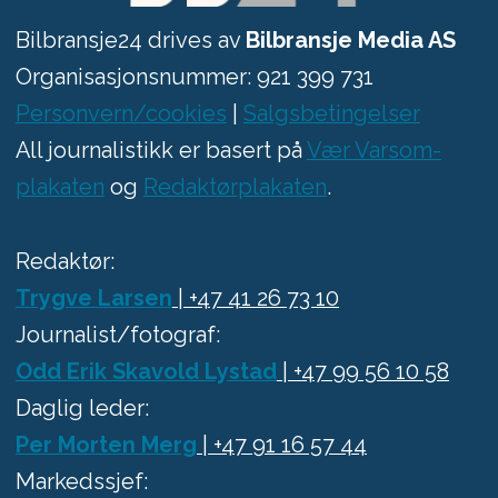
Bilbransje24 drives av
Bilbransje Media AS
Organisasjonsnummer: 921 399 731
Personvern/cookies
|
Salgsbetingelser
All journalistikk er basert på
Vær Varsom-
plakaten
og
Redaktørplakaten
.
Redaktør:
Trygve Larsen
| +47 41 26 73 10
Journalist/fotograf:
Odd Erik Skavold Lystad
| +47 99 56 10 58
Daglig leder:
Per Morten Merg
| +47 91 16 57 44
Markedssjef: