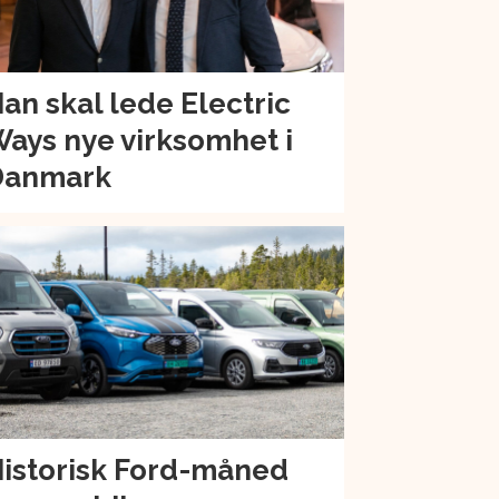
an skal lede Electric
ays nye virksomhet i
Danmark
istorisk Ford-måned