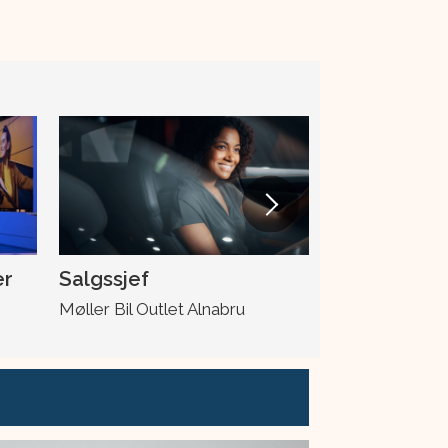
er
Salgssjef
Skadeleder
Møller Bil Outlet Alnabru
Møller Bil Ska
Drotningsvik