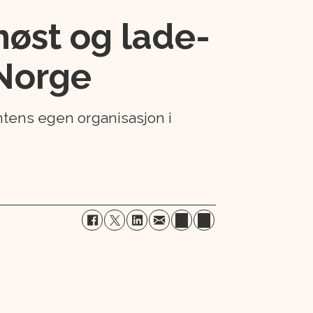
høst og lade-
 Norge
entens egen organisasjon i