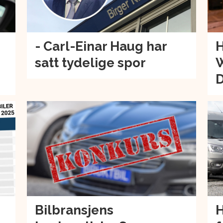
- Carl-Einar Haug har
H
satt tydelige spor
W
Bilbransjens
H