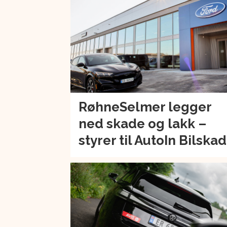
RøhneSelmer legger
ned skade og lakk –
styrer til AutoIn Bilska