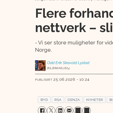
Flere forhand
nettverk – sl
- Vi ser store muligheter for vi
Norge.
Odd Erik
Skavold Lystad
BILBRANSJE24
25.06.2026 - 10:24
PUBLISERT
BYD
RSA
DENZA
NYHETER
B