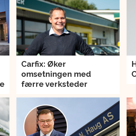
Carfix: Øker
H
omsetningen med
C
de
færre verksteder