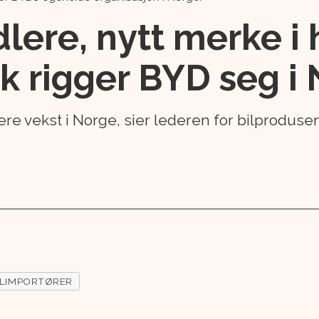
lere, nytt merke i 
ik rigger BYD seg i
dere vekst i Norge, sier lederen for bilprodus
ILIMPORTØRER