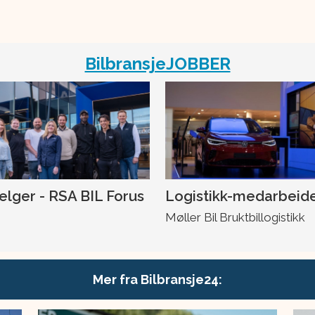
BilbransjeJOBBER
selger - RSA BIL Forus
Logistikk-medarbeid
Møller Bil Bruktbillogistikk
Mer fra Bilbransje24: