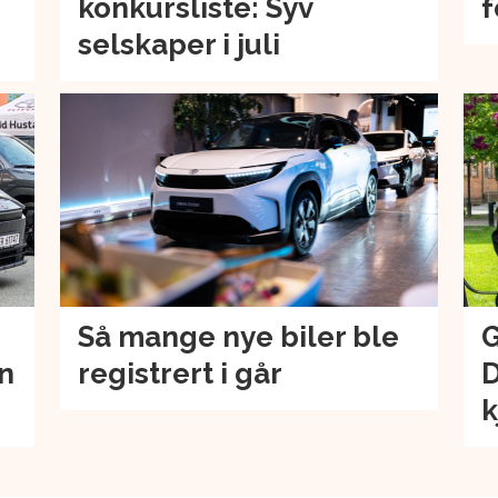
konkursliste: Syv
f
selskaper i juli
Så mange nye biler ble
G
an
registrert i går
D
k