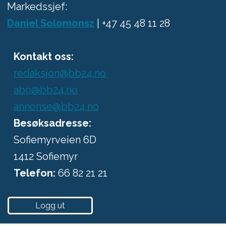
Markedssjef:
Daniel Solomonsz
| +47 45 48 11 28
Kontakt oss:
redaksjon@bb24.no
abo@bb24.no
annonse@bb24.no
Besøksadresse:
Sofiemyrveien 6D
1412 Sofiemyr
Telefon:
66 82 21 21
Logg ut