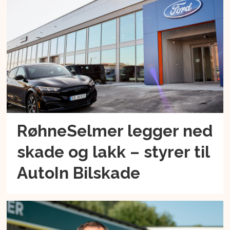
RøhneSelmer legger ned
skade og lakk – styrer til
AutoIn Bilskade