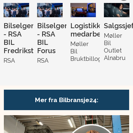
Bilselger
Bilselger
Logistikk-
Salgssje
- RSA
- RSA
medarbeider
Møller
BIL
BIL
Bil
Møller
Fredrikstad
Forus
Outlet
Bil
Alnabru
Bruktbillogistikk
RSA
RSA
Mer fra Bilbransje24: