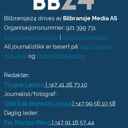
Bilbransje24 drives av
Bilbransje Media AS
Organisasjonsnummer: 921 399 731
Personvern/cookies
|
Salgsbetingelser
All journalistikk er basert på
Vær Varsom-
plakaten
og
Redaktørplakaten
.
Redaktør:
Trygve Larsen
| +47 41 26 73 10
Journalist/fotograf:
Odd Erik Skavold Lystad
| +47 99 56 10 58
Daglig leder:
Per Morten Merg
| +47 91 16 57 44