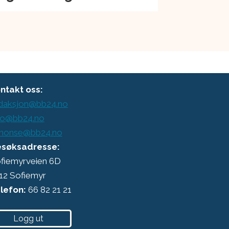
ntakt oss:
daksjon@bb24.no
o@bb24.no
nonse@bb24.no
søksadresse:
fiemyrveien 6D
12 Sofiemyr
lefon:
66 82 21 21
Logg ut