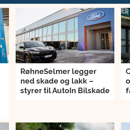
RøhneSelmer legger
C
ned skade og lakk –
o
–
styrer til AutoIn Bilskade
f