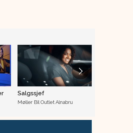
er
Salgssjef
Skadeleder
Møller Bil Outlet Alnabru
Møller Bil Ska
Drotningsvik