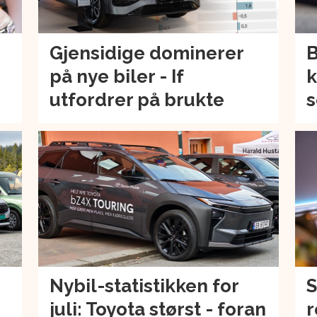
Gjensidige dominerer
B
på nye biler - If
k
utfordrer på brukte
s
Nybil-statistikken for
S
juli: Toyota størst - foran
r