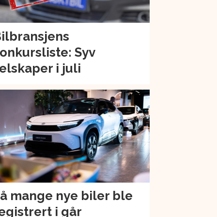
ilbransjens
onkursliste: Syv
elskaper i juli
å mange nye biler ble
egistrert i går