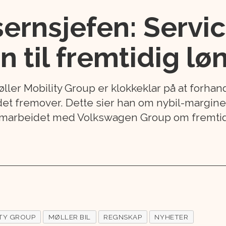
sernsjefen: Serv
en til fremtidig 
øller Mobility Group er klokkeklar på at forh
et fremover. Dette sier han om nybil-marginer
samarbeidet med Volkswagen Group om fremti
TY GROUP
MØLLER BIL
REGNSKAP
NYHETER