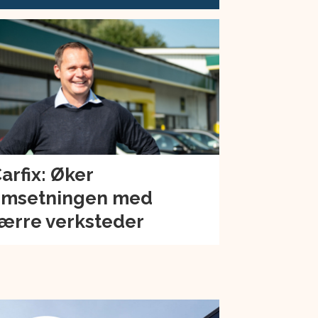
arfix: Øker
msetningen med
ærre verksteder