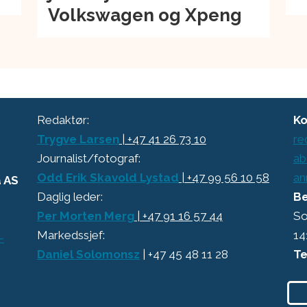
Volkswagen og Xpeng
Redaktør:
Ko
Trygve Larsen
| +47 41 26 73 10
re
Journalist/fotograf:
ab
Odd Erik Skavold Lystad
| +47 99 56 10 58
an
a AS
Daglig leder:
Be
Per Morten Merg
| +47 91 16 57 44
So
Markedssjef:
14
-
Daniel Solomonsz
| +47 45 48 11 28
Te