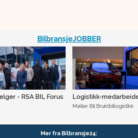
BilbransjeJOBBER
selger - RSA BIL Forus
Logistikk-medarbeid
Møller Bil Bruktbillogistikk
Mer fra Bilbransje24: