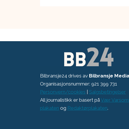
Bilbransje24 drives av
Bilbransje Medi
Organisasjonsnummer: 921 399 731
Personvern/cookies
|
Salgsbetingelser
All journalistikk er basert på
Vær Varsom
plakaten
og
Redaktørplakaten
.