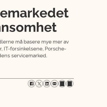
icemarkedet
lønnsomhet
andlerne må basere mye mer av
, IT-forsinkelsene, Porsche-
dens servicemarked.