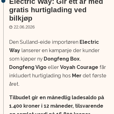
Electric Way: Gir ett år med
gratis hurtiglading ved
bilkjøp
22.06.2026
Den Sulland-eide importøren
Electric
Way
lanserer en kampanje der kunder
som kjøper ny
Dongfeng Box
,
Dongfeng Vigo
eller
Voyah Courage
får
inkludert hurtiglading hos
Mer
det første
året.
Tilbudet gir en månedlig ladesaldo på
1.400 kroner i 12 måneder, tilsvarende