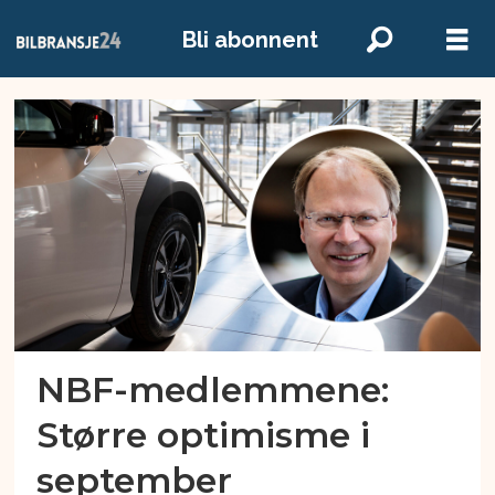
Bli abonnent
Emne:
nho
NBF-medlemmene:
Større optimisme i
september