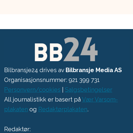
Bilbransje24 drives av
Bilbransje Media AS
Organisasjonsnummer: 921 399 731
Personvern/cookies
|
Salgsbetingelser
All journalistikk er basert på
Vær Varsom-
plakaten
og
Redaktørplakaten
.
Redaktør: