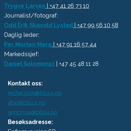
Trygve Larsen
| +47 41 26 73 10
Journalist/fotograf:
Odd Erik Skavold Lystad
| +47 99 56 10 58
Daglig leder:
Per Morten Merg
| +47 91 16 57 44
Markedssjef:
Daniel Solomonsz
| +47 45 48 11 28
Kontakt oss:
redaksjon@bb24.no
abo@bb24.no
annonse@bb24.no
Besøksadresse: