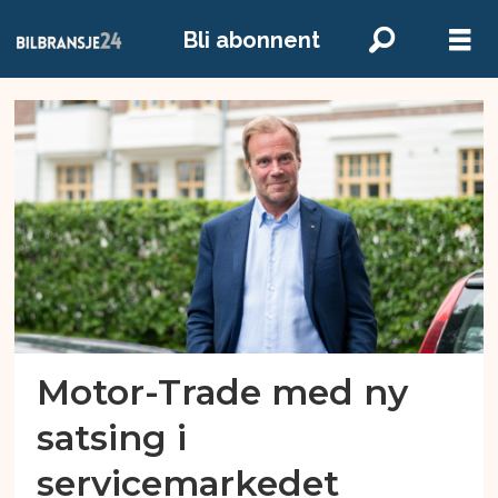
Bli abonnent
Emne:
motor-
trade
Motor-Trade med ny
satsing i
servicemarkedet