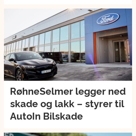
RøhneSelmer legger ned
skade og lakk – styrer til
AutoIn Bilskade