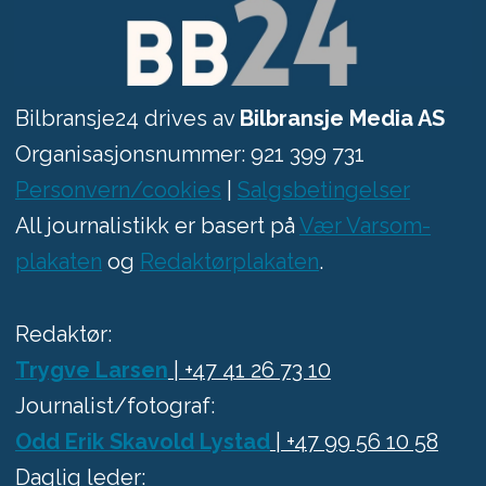
Bilbransje24 drives av
Bilbransje Media AS
Organisasjonsnummer: 921 399 731
Personvern/cookies
|
Salgsbetingelser
All journalistikk er basert på
Vær Varsom-
plakaten
og
Redaktørplakaten
.
Redaktør:
Trygve Larsen
| +47 41 26 73 10
Journalist/fotograf:
Odd Erik Skavold Lystad
| +47 99 56 10 58
Daglig leder: