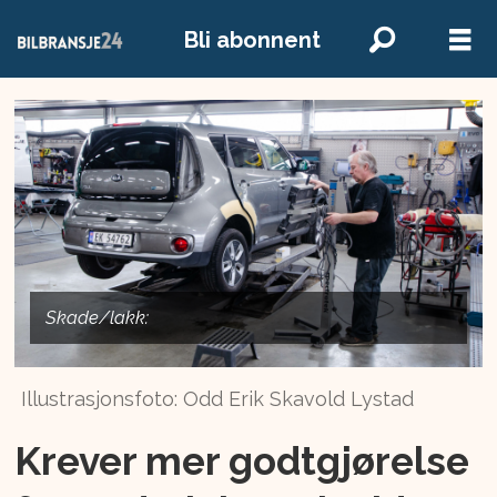
Bli abonnent
Skade/lakk:
Illustrasjonsfoto: Odd Erik Skavold Lystad
Krever mer godtgjørelse