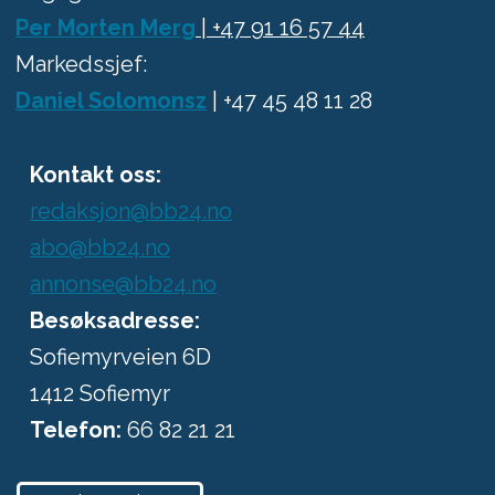
Per Morten Merg
| +47 91 16 57 44
Markedssjef:
Daniel Solomonsz
| +47 45 48 11 28
Kontakt oss:
redaksjon@bb24.no
abo@bb24.no
annonse@bb24.no
Besøksadresse:
Sofiemyrveien 6D
1412 Sofiemyr
Telefon:
66 82 21 21