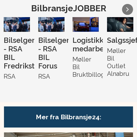
BilbransjeJOBBER
Bilselger
Bilselger
Logistikk-
Salgssje
- RSA
- RSA
medarbeider
Møller
BIL
BIL
Bil
Møller
Fredrikstad
Forus
Outlet
Bil
Alnabru
Bruktbillogistikk
RSA
RSA
Mer fra Bilbransje24: