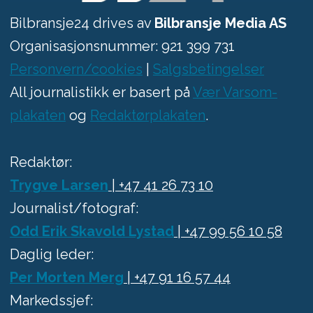
Bilbransje24 drives av
Bilbransje Media AS
Organisasjonsnummer: 921 399 731
Personvern/cookies
|
Salgsbetingelser
All journalistikk er basert på
Vær Varsom-
plakaten
og
Redaktørplakaten
.
Redaktør:
Trygve Larsen
| +47 41 26 73 10
Journalist/fotograf:
Odd Erik Skavold Lystad
| +47 99 56 10 58
Daglig leder:
Per Morten Merg
| +47 91 16 57 44
Markedssjef: