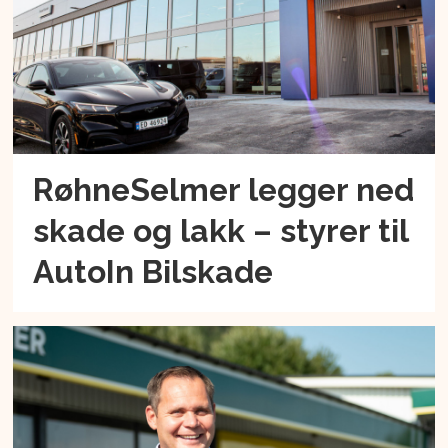
RøhneSelmer legger ned
skade og lakk – styrer til
AutoIn Bilskade