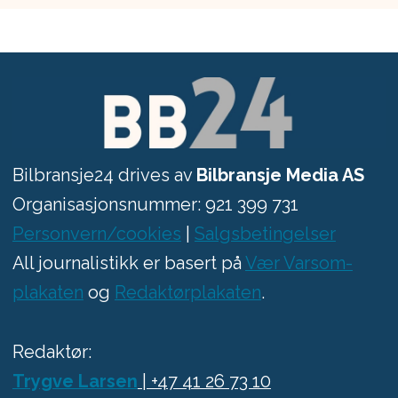
Bilbransje24 drives av
Bilbransje Media AS
Organisasjonsnummer: 921 399 731
Personvern/cookies
|
Salgsbetingelser
All journalistikk er basert på
Vær Varsom-
plakaten
og
Redaktørplakaten
.
Redaktør:
Trygve Larsen
| +47 41 26 73 10