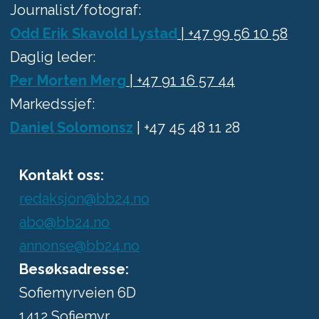
Journalist/fotograf:
Odd Erik Skavold Lystad
| +47 99 56 10 58
Daglig leder:
Per Morten Merg
| +47 91 16 57 44
Markedssjef:
Daniel Solomonsz
| +47 45 48 11 28
Kontakt oss:
redaksjon@bb24.no
abo@bb24.no
annonse@bb24.no
Besøksadresse:
Sofiemyrveien 6D
1412 Sofiemyr