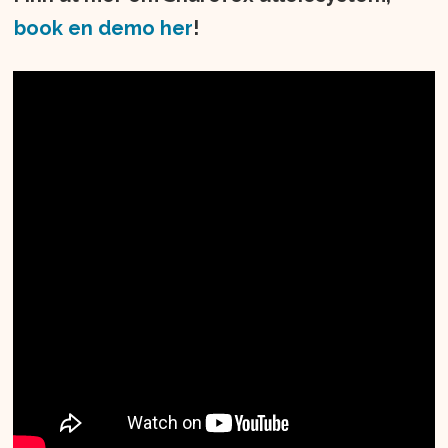
book en demo her
!