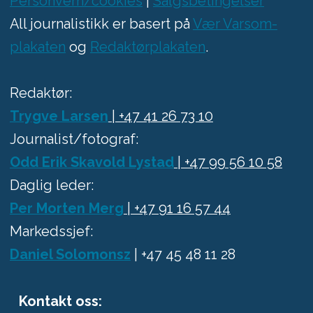
Personvern/cookies
|
Salgsbetingelser
All journalistikk er basert på
Vær Varsom-
plakaten
og
Redaktørplakaten
.
Redaktør:
Trygve Larsen
| +47 41 26 73 10
Journalist/fotograf:
Odd Erik Skavold Lystad
| +47 99 56 10 58
Daglig leder:
Per Morten Merg
| +47 91 16 57 44
Markedssjef:
Daniel Solomonsz
| +47 45 48 11 28
Kontakt oss: