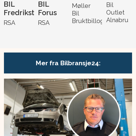
BIL
BIL
Bil
Møller
Fredrikstad
Forus
Outlet
Bil
Alnabru
Bruktbillogistikk
RSA
RSA
Mer fra Bilbransje24: