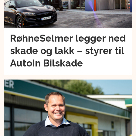
RøhneSelmer legger ned
skade og lakk – styrer til
AutoIn Bilskade