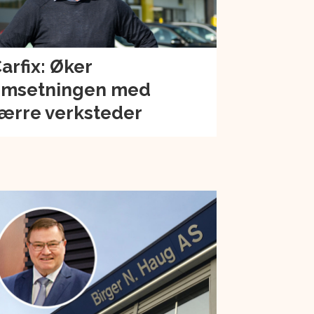
arfix: Øker
msetningen med
ærre verksteder