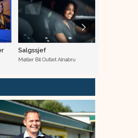
er
Salgssjef
Skadeleder
Møller Bil Outlet Alnabru
Møller Bil Ska
Drotningsvik