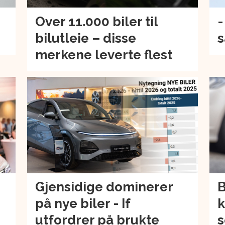
Over 11.000 biler til
-
bilutleie – disse
s
merkene leverte flest
Gjensidige dominerer
B
på nye biler - If
k
utfordrer på brukte
s