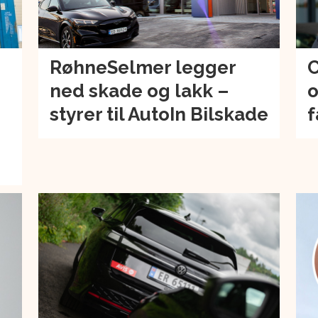
RøhneSelmer legger
C
ned skade og lakk –
o
–
styrer til AutoIn Bilskade
f