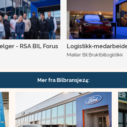
selger - RSA BIL Forus
Logistikk-medarbeid
Møller Bil Bruktbillogistikk
Mer fra Bilbransje24: