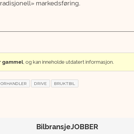
tradisjonell» markedsføring.
år gammel
, og kan inneholde utdatert informasjon.
FORHANDLER
DRIVE
BRUKTBIL
BilbransjeJOBBER