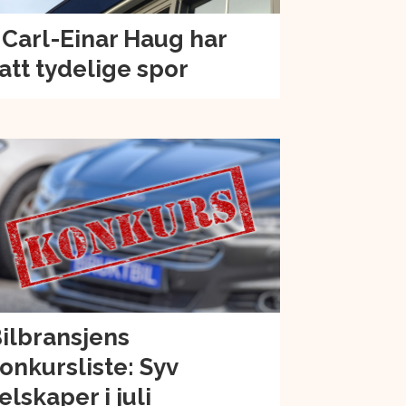
 Carl-Einar Haug har
att tydelige spor
ilbransjens
onkursliste: Syv
elskaper i juli