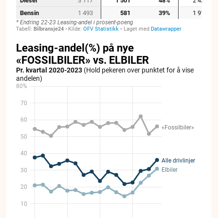
->/p>