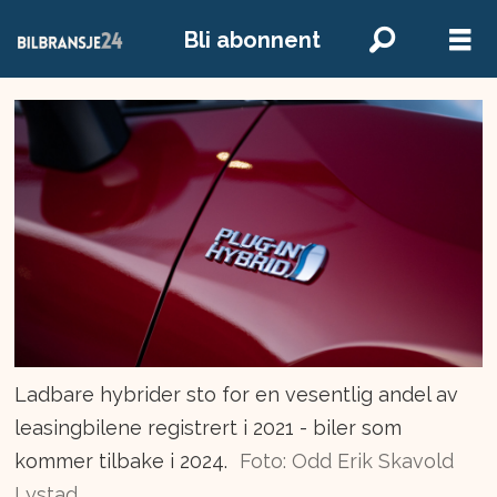
Bli abonnent
Ladbare hybrider sto for en vesentlig andel av
leasingbilene registrert i 2021 - biler som
kommer tilbake i 2024.
Foto: Odd Erik Skavold
Lystad