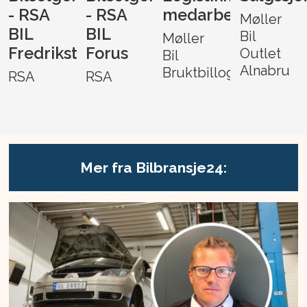
- RSA
- RSA
medarbeider
Møller
BIL
BIL
Bil
Møller
Fredrikstad
Forus
Outlet
Bil
Alnabru
Bruktbillogistikk
RSA
RSA
Mer fra Bilbransje24: