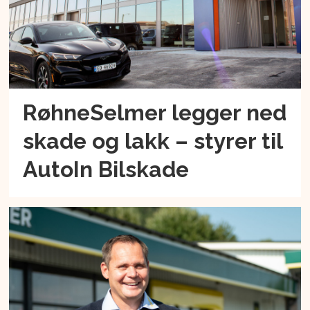
RøhneSelmer legger ned
skade og lakk – styrer til
AutoIn Bilskade