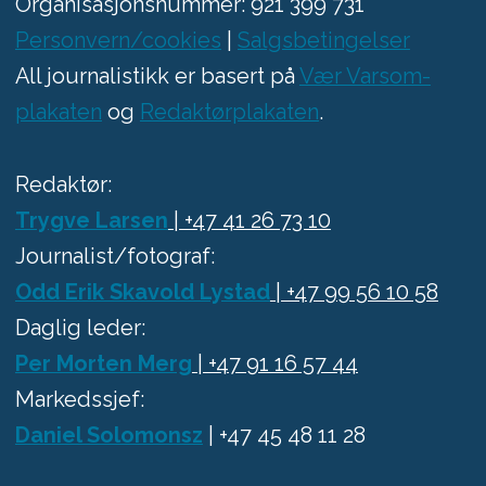
Organisasjonsnummer: 921 399 731
Personvern/cookies
|
Salgsbetingelser
All journalistikk er basert på
Vær Varsom-
plakaten
og
Redaktørplakaten
.
Redaktør:
Trygve Larsen
| +47 41 26 73 10
Journalist/fotograf:
Odd Erik Skavold Lystad
| +47 99 56 10 58
Daglig leder:
Per Morten Merg
| +47 91 16 57 44
Markedssjef:
Daniel Solomonsz
| +47 45 48 11 28