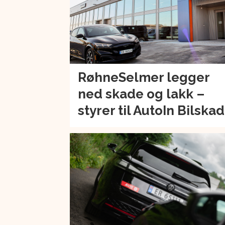
RøhneSelmer legger
ned skade og lakk –
styrer til AutoIn Bilska