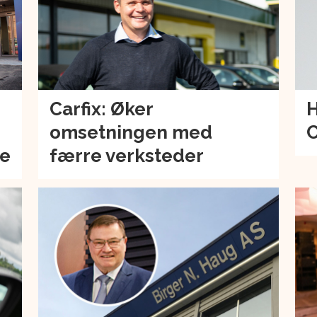
Carfix: Øker
H
omsetningen med
C
de
færre verksteder