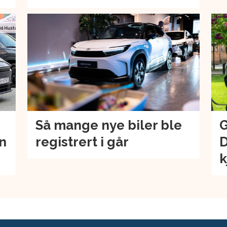
Så mange nye biler ble
G
an
registrert i går
D
k