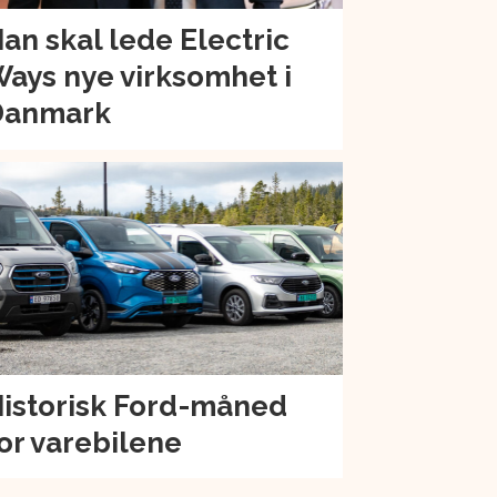
an skal lede Electric
ays nye virksomhet i
Danmark
istorisk Ford-måned
or varebilene