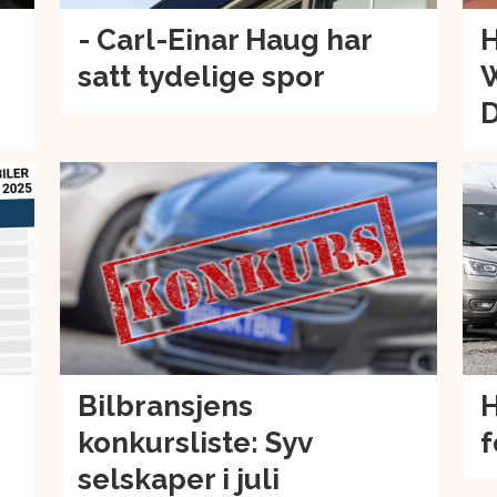
- Carl-Einar Haug har
H
satt tydelige spor
W
Bilbransjens
H
konkursliste: Syv
f
selskaper i juli