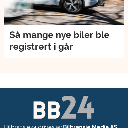
Så mange nye biler ble
registrert i går
Bilbransje24 drives av
Bilbransje Media AS