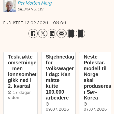
Per Morten
Merg
BILBRANSJE24
12.02.2026 - 08:06
PUBLISERT
Tesla økte
Skjebnedag
Neste
omsetningen
for
Polestar-
– men
Volkswagen
modell til
lønnsomheten
i dag: Kan
Norge
gikk ned i
måtte
skal
2. kvartal
kutte
produseres
100.000
i Sør-
17 dager
arbeidere
Korea
siden
09.07.2026
07.07.2026