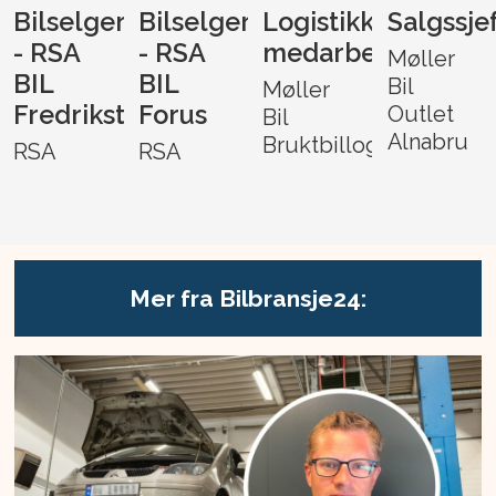
Bilselger
Bilselger
Logistikk-
Salgssje
- RSA
- RSA
medarbeider
Møller
BIL
BIL
Bil
Møller
Fredrikstad
Forus
Outlet
Bil
Alnabru
Bruktbillogistikk
RSA
RSA
Mer fra Bilbransje24: