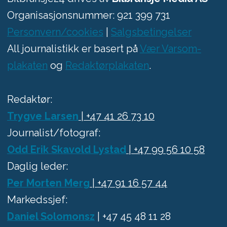
Organisasjonsnummer: 921 399 731
Personvern/cookies
|
Salgsbetingelser
All journalistikk er basert på
Vær Varsom-
plakaten
og
Redaktørplakaten
.
Redaktør:
Trygve Larsen
| +47 41 26 73 10
Journalist/fotograf:
Odd Erik Skavold Lystad
| +47 99 56 10 58
Daglig leder:
Per Morten Merg
| +47 91 16 57 44
Markedssjef:
Daniel Solomonsz
| +47 45 48 11 28