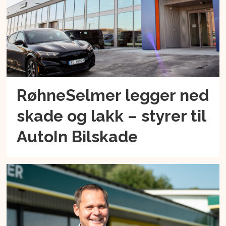
RøhneSelmer legger ned
skade og lakk – styrer til
AutoIn Bilskade