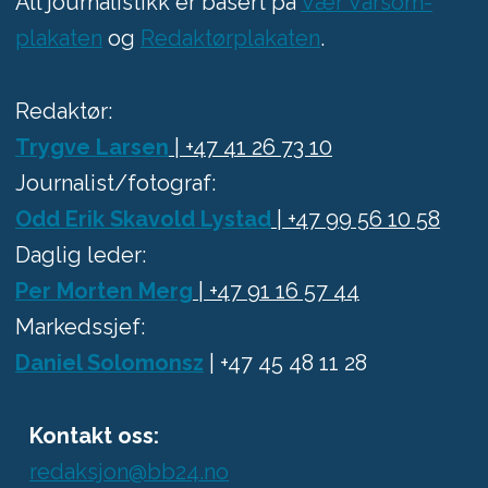
All journalistikk er basert på
Vær Varsom-
plakaten
og
Redaktørplakaten
.
Redaktør:
Trygve Larsen
| +47 41 26 73 10
Journalist/fotograf:
Odd Erik Skavold Lystad
| +47 99 56 10 58
Daglig leder:
Per Morten Merg
| +47 91 16 57 44
Markedssjef:
Daniel Solomonsz
| +47 45 48 11 28
Kontakt oss:
redaksjon@bb24.no