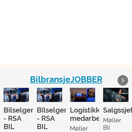
BilbransjeJOBBER
Bilselger
Bilselger
Logistikk-
Salgssje
- RSA
- RSA
medarbeider
Møller
BIL
BIL
Bil
Møller