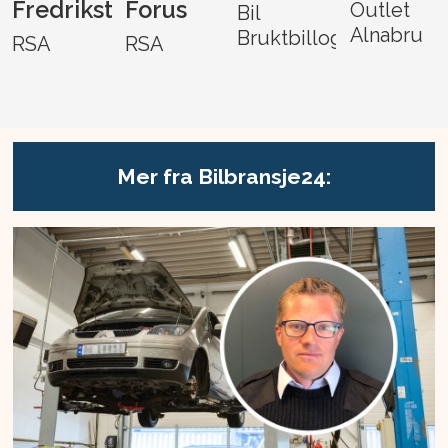
Fredrikstad
Forus
Outlet
Bil
Alnabru
Bruktbillogistikk
RSA
RSA
Mer fra Bilbransje24: