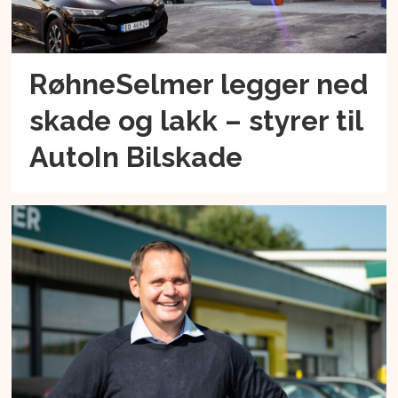
RøhneSelmer legger ned
skade og lakk – styrer til
AutoIn Bilskade