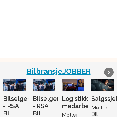
BilbransjeJOBBER
Bilselger
Bilselger
Logistikk-
Salgssje
- RSA
- RSA
medarbeider
Møller
BIL
BIL
Bil
Møller