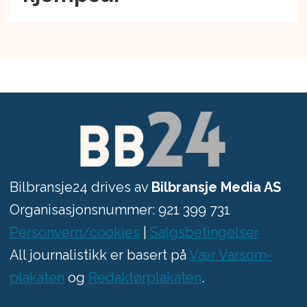
Bilbransje24 drives av
Bilbransje Media AS
Organisasjonsnummer: 921 399 731
Personvern/cookies
|
Salgsbetingelser
All journalistikk er basert på
Vær Varsom-
plakaten
og
Redaktørplakaten
.