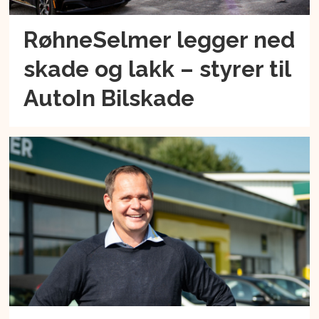
RøhneSelmer legger ned
skade og lakk – styrer til
AutoIn Bilskade