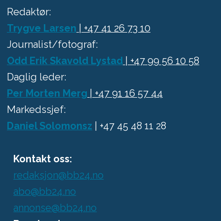
Redaktør:
Trygve Larsen
| +47 41 26 73 10
Journalist/fotograf:
Odd Erik Skavold Lystad
| +47 99 56 10 58
Daglig leder:
Per Morten Merg
| +47 91 16 57 44
Markedssjef:
Daniel Solomonsz
| +47 45 48 11 28
Kontakt oss:
redaksjon@bb24.no
abo@bb24.no
annonse@bb24.no