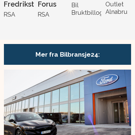
Fredrikstad
Forus
Outlet
Bil
Alnabru
Bruktbillogistikk
RSA
RSA
Mer fra Bilbransje24: