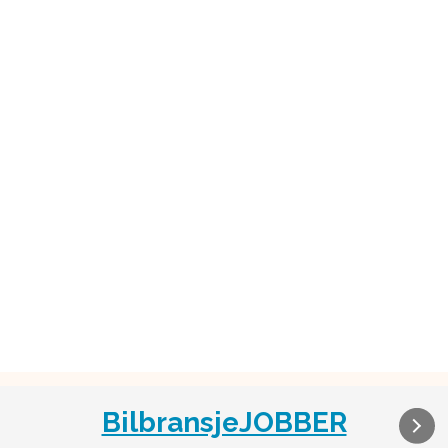
BilbransjeJOBBER