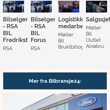
Bilselger
Bilselger
Logistikk-
Salgssje
- RSA
- RSA
medarbeider
Møller
BIL
BIL
Bil
Møller
Fredrikstad
Forus
Outlet
Bil
Alnabru
Bruktbillogistikk
RSA
RSA
Mer fra Bilbransje24: