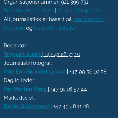
Organisasjonsnummer: 921 399 731
Personvern/cookies
|
Salgsbetingelser
All journalistikk er basert på
Vær Varsom-
plakaten
og
Redaktørplakaten
.
Redaktør:
Trygve Larsen
| +47 41 26 73 10
Journalist/fotograf:
Odd Erik Skavold Lystad
| +47 99 56 10 58
Daglig leder:
Per Morten Merg
| +47 91 16 57 44
Markedssjef:
Daniel Solomonsz
| +47 45 48 11 28