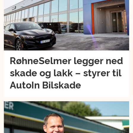
RøhneSelmer legger ned
skade og lakk – styrer til
AutoIn Bilskade