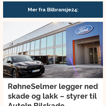
Mer fra Bilbransje24:
RøhneSelmer legger ned
skade og lakk – styrer til
AutoIn Bilskade