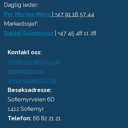
Daglig leder:
Per Morten Merg
| +47 91 16 57 44
Markedssjef:
Daniel Solomonsz
| +47 45 48 11 28
Kontakt oss:
redaksjon@bb24.no
abo@bb24.no
annonse@bb24.no
Besøksadresse:
Sofiemyrveien 6D
1412 Sofiemyr
Telefon:
66 82 21 21