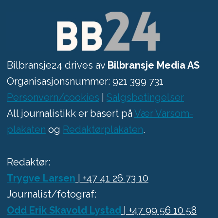
Bilbransje24 drives av
Bilbransje Media AS
Organisasjonsnummer: 921 399 731
Personvern/cookies
|
Salgsbetingelser
All journalistikk er basert på
Vær Varsom-
plakaten
og
Redaktørplakaten
.
Redaktør:
Trygve Larsen
| +47 41 26 73 10
Journalist/fotograf:
Odd Erik Skavold Lystad
| +47 99 56 10 58