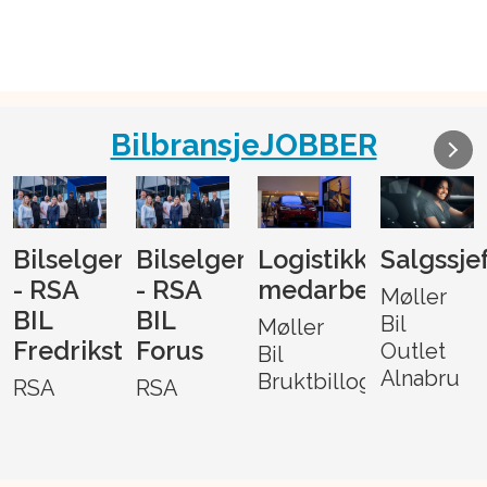
BilbransjeJOBBER
Bilselger
Bilselger
Logistikk-
Salgssje
- RSA
- RSA
medarbeider
Møller
BIL
BIL
Bil
Møller
Fredrikstad
Forus
Outlet
Bil
Alnabru
Bruktbillogistikk
RSA
RSA