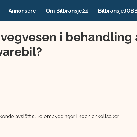
Annonsere
Om Bilbransje24
BilbransjeJOB
s vegvesen i behandlin
varebil?
kende avslått slike ombygginger i noen enkeltsaker.