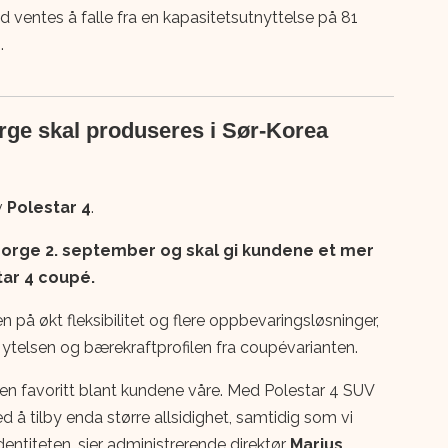
nd ventes å falle fra en kapasitetsutnyttelse på 81
.
orge skal produseres i Sør-Korea
v
Polestar 4
.
Norge 2. september og skal gi kundene et mer
tar 4 coupé.
 på økt fleksibilitet og flere oppbevaringsløsninger,
 ytelsen og bærekraftprofilen fra coupévarianten.
 en favoritt blant kundene våre. Med Polestar 4 SUV
 å tilby enda større allsidighet, samtidig som vi
dentiteten, sier administrerende direktør
Marius