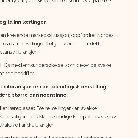
ar et tydelig budskap i sitt ferske innlegg på NBFs
g ta inn lærlinger.
en krevende markedssituasjon, oppfordrer Norges
tte å ta inn lærlinger. Ifølge forbundet er dette
tanse i bransjen.
 NHOs medlemsundersøkelse, som peker på svake
ange bedrifter.
bilbransjen er i en teknologisk omstilling
dere større enn noensinne.
let læreplasser. Færre lærlinger kan svekke
det vanskeligere å dekke fremtidige kompetansebehov,
raktive i andre bransjer.