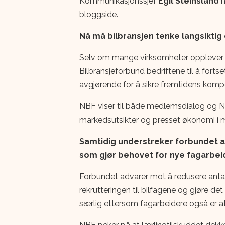
Kommunikasjonssjef
Egil Steinsland
h
bloggside.
Nå må bilbransjen tenke langsiktig o
Selv om mange virksomheter opplever 
Bilbransjeforbund bedriftene til å fortse
avgjørende for å sikre fremtidens kompe
NBF viser til både medlemsdialog og
markedsutsikter og presset økonomi i m
Samtidig understreker forbundet at 
som gjør behovet for nye fagarbei
Forbundet advarer mot å redusere antal
rekrutteringen til bilfagene og gjøre 
særlig ettersom fagarbeidere også er att