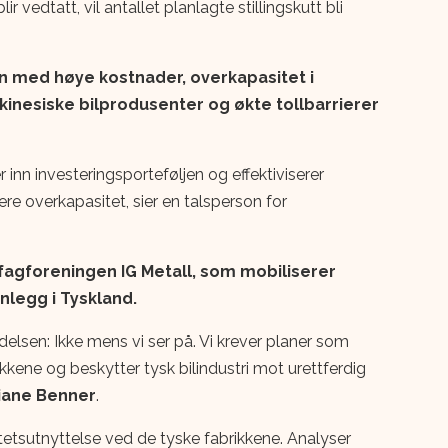
vedtatt, vil antallet planlagte stillingskutt bli
 med høye kostnader, overkapasitet i
kinesiske bilprodusenter og økte tollbarrierer
inn investeringsporteføljen og effektiviserer
re overkapasitet, sier en talsperson for
fagforeningen IG Metall, som mobiliserer
nlegg i Tyskland.
edelsen: Ikke mens vi ser på. Vi krever planer som
ikkene og beskytter tysk bilindustri mot urettferdig
tiane Benner
.
tetsutnyttelse ved de tyske fabrikkene. Analyser