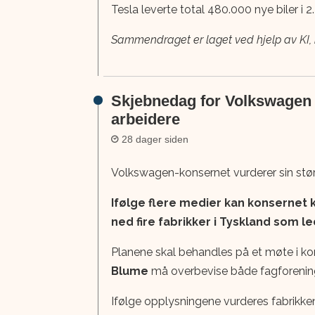
Tesla leverte total 480.000 nye biler i 2. k
Sammendraget er laget ved hjelp av KI, kv
Skjebnedag for Volkswagen i
arbeidere
28 dager siden
Volkswagen-konsernet vurderer sin stør
Ifølge flere medier kan konsernet 
ned fire fabrikker i Tyskland som 
Planene skal behandles på et møte i kon
Blume
må overbevise både fagforeninge
Ifølge opplysningene vurderes fabrikke