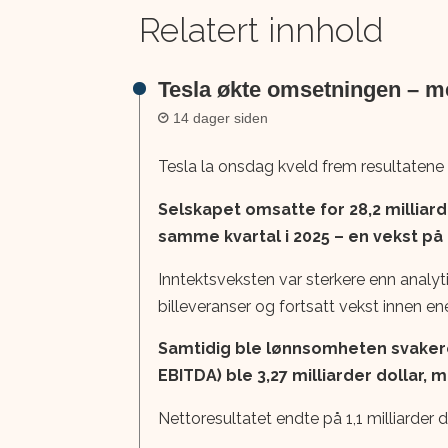
Relatert innhold
Tesla økte omsetningen – me
14 dager siden
Tesla la onsdag kveld frem resultatene f
Selskapet omsatte for 28,2 milliarder
samme kvartal i 2025 – en vekst på
Inntektsveksten var sterkere enn analyt
billeveranser og fortsatt vekst innen e
Samtidig ble lønnsomheten svakere. 
EBITDA) ble 3,27 milliarder dollar, m
Nettoresultatet endte på 1,1 milliarder dol