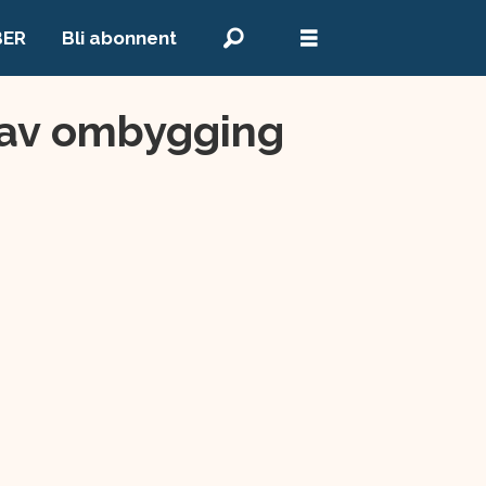
BER
Bli abonnent
g av ombygging