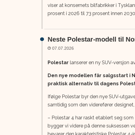
viser at konsernets bilfabrikker i Tyskla
prosent i 2026 til 73 prosent innen 2030
Neste Polestar-modell til N
07.07.2026
Polestar
lanserer en ny SUV-versjon a
Den nye modellen får salgsstart i 
praktisk alternativ til dagens Poles
Ifølge Polestar byr den nye SUV-utgaven
samtidig som den viderefører designet,
– Polestar 4 har raskt etablert seg som
bygger vi videre på denne suksessen ved
bevarer den karakteristiske Polestar 4-i