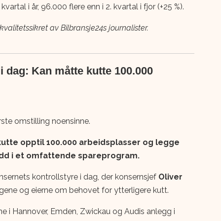
vartal i år, 96.000 flere enn i 2. kvartal i fjor (+25 %).
alitetssikret av Bilbransje24s journalister.
 dag: Kan måtte kutte 100.000
ste omstilling noensinne.
kutte opptil 100.000 arbeidsplasser og legge
ledd i et omfattende spareprogram.
sernets kontrollstyre i dag, der konsernsjef
Oliver
ne og eierne om behovet for ytterligere kutt.
ne i Hannover, Emden, Zwickau og Audis anlegg i