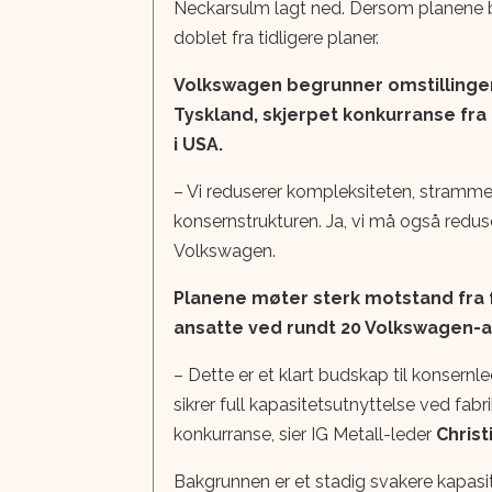
Neckarsulm lagt ned. Dersom planene blir 
doblet fra tidligere planer.
Volkswagen begrunner omstillingen
Tyskland, skjerpet konkurranse fra 
i USA.
– Vi reduserer kompleksiteten, strammer 
konsernstrukturen. Ja, vi må også reduse
Volkswagen.
Planene møter sterk motstand fra 
ansatte ved rundt 20 Volkswagen-a
– Dette er et klart budskap til konsernl
sikrer full kapasitetsutnyttelse ved fabr
konkurranse, sier IG Metall-leder
Chris
Bakgrunnen er et stadig svakere kapasi