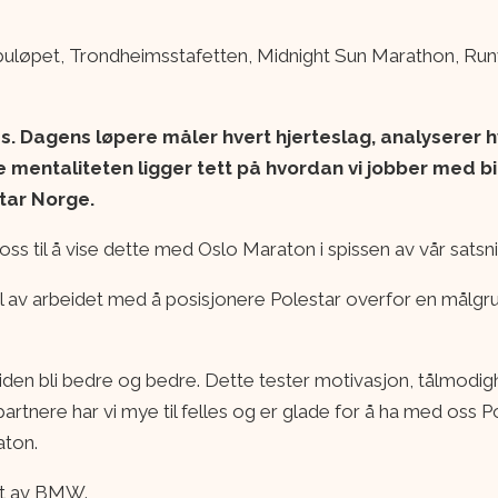
uløpet, Trondheimsstafetten, Midnight Sun Marathon, Run
es. Dagens løpere måler hvert hjerteslag, analyserer 
 mentaliteten ligger tett på hvordan vi jobber med bi
tar Norge.
ss til å vise dette med Oslo Maraton i spissen av vår satsn
l av arbeidet med å posisjonere Polestar overfor en målgr
 tiden bli bedre og bedre. Dette tester motivasjon, tålmodig
rtnere har vi mye til felles og er glade for å ha med oss Pol
aton.
et av BMW.