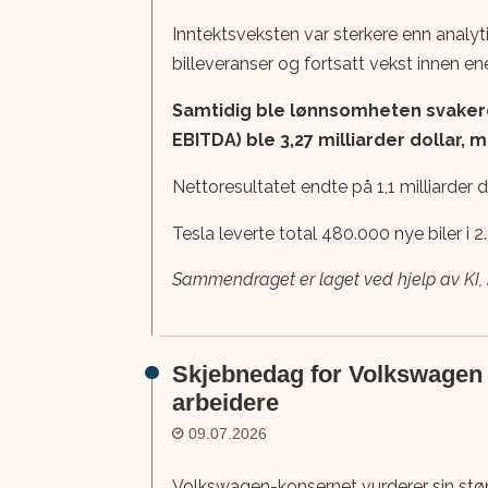
Inntektsveksten var sterkere enn analyt
billeveranser og fortsatt vekst innen e
Samtidig ble lønnsomheten svakere. 
EBITDA) ble 3,27 milliarder dollar, m
Nettoresultatet endte på 1,1 milliarder dol
Tesla leverte total 480.000 nye biler i 2. k
Sammendraget er laget ved hjelp av KI, kv
Skjebnedag for Volkswagen i
arbeidere
09.07.2026
Volkswagen-konsernet vurderer sin stør