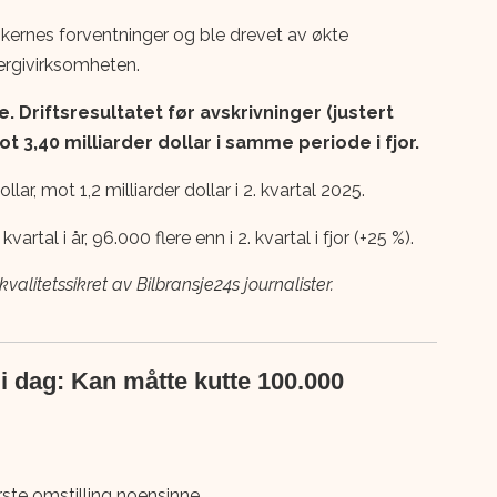
ikernes forventninger og ble drevet av økte
nergivirksomheten.
Driftsresultatet før avskrivninger (justert
ot 3,40 milliarder dollar i samme periode i fjor.
lar, mot 1,2 milliarder dollar i 2. kvartal 2025.
vartal i år, 96.000 flere enn i 2. kvartal i fjor (+25 %).
alitetssikret av Bilbransje24s journalister.
 dag: Kan måtte kutte 100.000
ste omstilling noensinne.