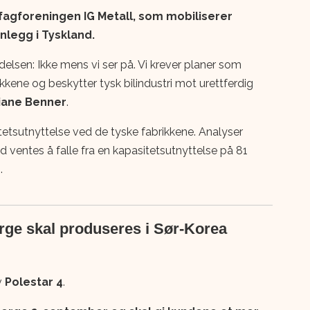
fagforeningen IG Metall, som mobiliserer
nlegg i Tyskland.
edelsen: Ikke mens vi ser på. Vi krever planer som
ikkene og beskytter tysk bilindustri mot urettferdig
tiane Benner
.
tetsutnyttelse ved de tyske fabrikkene. Analyser
nd ventes å falle fra en kapasitetsutnyttelse på 81
.
orge skal produseres i Sør-Korea
v
Polestar 4
.