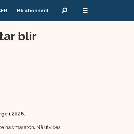
BER
Bli abonnent
ar blir
rge i 2026.
te halvmaraton. Nå utvides