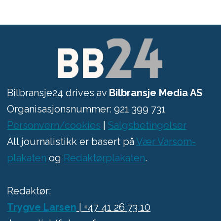
Bilbransje24 drives av
Bilbransje Media AS
Organisasjonsnummer: 921 399 731
Personvern/cookies
|
Salgsbetingelser
All journalistikk er basert på
Vær Varsom-
plakaten
og
Redaktørplakaten
.
Redaktør:
Trygve Larsen
| +47 41 26 73 10