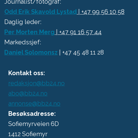
Journalist/fotograf:
Odd Erik Skavold Lystad
| +47 99 56 10 58
Daglig leder:
Per Morten Merg
| +47 91 16 57 44
Markedssjef:
Daniel Solomonsz
| +47 45 48 11 28
Kontakt oss:
redaksjon@bb24.no
abo@bb24.no
annonse@bb24.no
Besøksadresse:
Sofiemyrveien 6D
1412 Sofiemyr