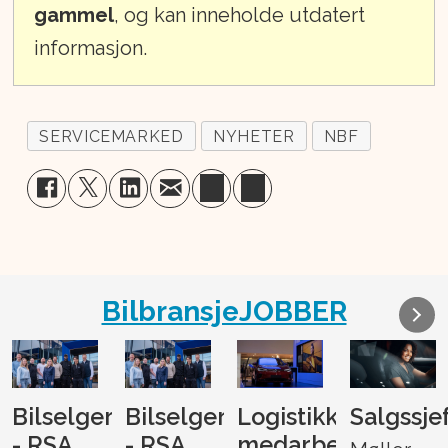
gammel
, og kan inneholde utdatert
informasjon.
SERVICEMARKED
NYHETER
NBF
BilbransjeJOBBER
Bilselger
Bilselger
Logistikk-
Salgssje
- RSA
- RSA
medarbeider