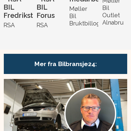
Møller
BIL
BIL
Bil
Møller
Fredrikstad
Forus
Outlet
Bil
Alnabru
Bruktbillogistikk
RSA
RSA
Mer fra Bilbransje24: