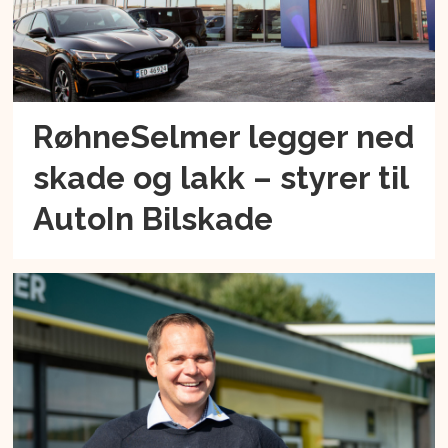
RøhneSelmer legger ned
skade og lakk – styrer til
AutoIn Bilskade