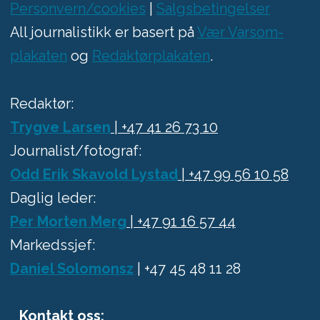
Personvern/cookies
|
Salgsbetingelser
All journalistikk er basert på
Vær Varsom-
plakaten
og
Redaktørplakaten
.
Redaktør:
Trygve Larsen
| +47 41 26 73 10
Journalist/fotograf:
Odd Erik Skavold Lystad
| +47 99 56 10 58
Daglig leder:
Per Morten Merg
| +47 91 16 57 44
Markedssjef:
Daniel Solomonsz
| +47 45 48 11 28
Kontakt oss: