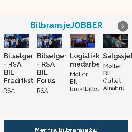
BilbransjeJOBBER
Bilselger
Bilselger
Logistikk-
Salgssje
- RSA
- RSA
medarbeider
Møller
BIL
BIL
Bil
Møller
Fredrikstad
Forus
Outlet
Bil
Alnabru
Bruktbillogistikk
RSA
RSA
Mer fra Bilbransje24: