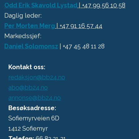
Odd Erik Skavold Lystad
| +47 99 56 10 58
Daglig leder:
Per Morten Merg
| +47 91 16 57 44
Markedssjef:
Daniel Solomonsz
| +47 45 48 11 28
Kontakt oss:
redaksjon@bb24.no
abo@bb24.no
annonse@bb24.no
Besøksadresse:
Sofiemyrveien 6D
1412 Sofiemyr
Telefon:
66 82 21 21