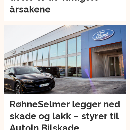
årsakene
RøhneSelmer legger ned
skade og lakk – styrer til
AutoIn Bilskade