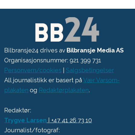
Bilbransje24 drives av
Bilbransje Media AS
Organisasjonsnummer: 921 399 731
Personvern/cookies
|
Salgsbetingelser
All journalistikk er basert på
Vær Varsom-
plakaten
og
Redaktørplakaten
.
Redaktør:
Trygve Larsen
| +47 41 26 73 10
Journalist/fotograf: