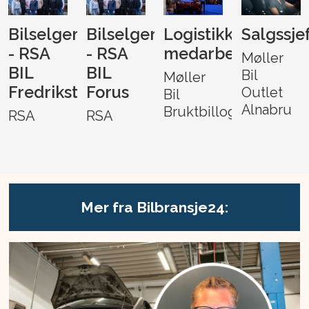
Bilselger
Bilselger
Logistikk-
Salgssje
- RSA
- RSA
medarbeider
Møller
BIL
BIL
Bil
Møller
Fredrikstad
Forus
Outlet
Bil
Alnabru
Bruktbillogistikk
RSA
RSA
Mer fra Bilbransje24: