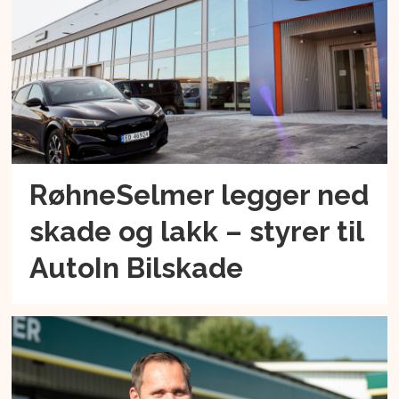
RøhneSelmer legger ned
skade og lakk – styrer til
AutoIn Bilskade