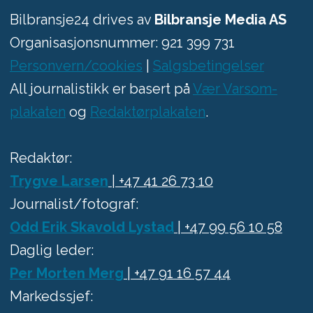
Bilbransje24 drives av
Bilbransje Media AS
Organisasjonsnummer: 921 399 731
Personvern/cookies
|
Salgsbetingelser
All journalistikk er basert på
Vær Varsom-
plakaten
og
Redaktørplakaten
.
Redaktør:
Trygve Larsen
| +47 41 26 73 10
Journalist/fotograf:
Odd Erik Skavold Lystad
| +47 99 56 10 58
Daglig leder:
Per Morten Merg
| +47 91 16 57 44
Markedssjef: