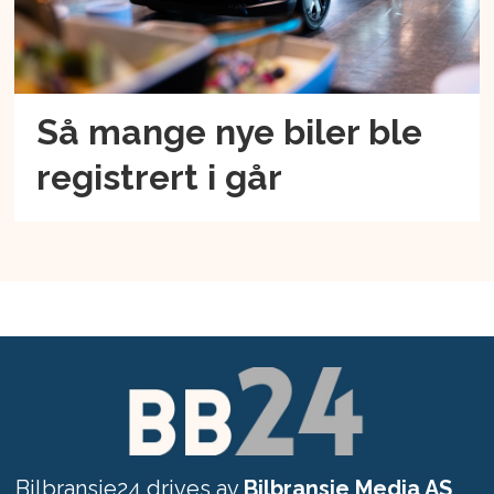
Så mange nye biler ble
registrert i går
Bilbransje24 drives av
Bilbransje Media AS