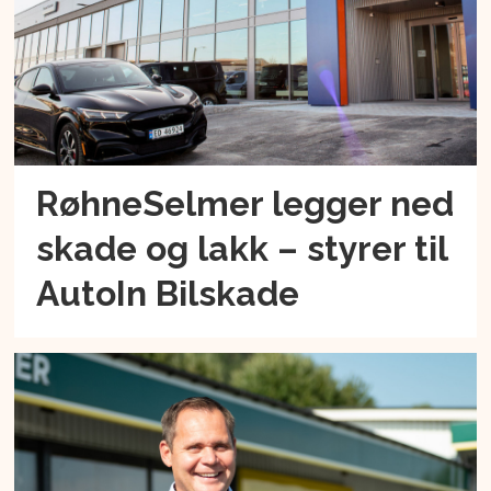
RøhneSelmer legger ned
skade og lakk – styrer til
AutoIn Bilskade