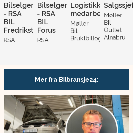
Bilselger
Bilselger
Logistikk-
Salgssje
- RSA
- RSA
medarbeider
Møller
BIL
BIL
Bil
Møller
Fredrikstad
Forus
Outlet
Bil
Alnabru
Bruktbillogistikk
RSA
RSA
Mer fra Bilbransje24: