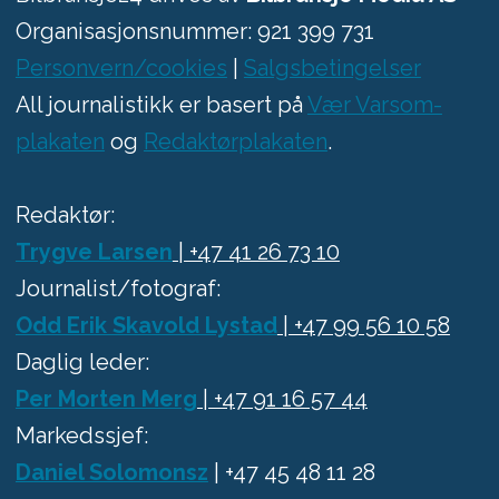
Organisasjonsnummer: 921 399 731
Personvern/cookies
|
Salgsbetingelser
All journalistikk er basert på
Vær Varsom-
plakaten
og
Redaktørplakaten
.
Redaktør:
Trygve Larsen
| +47 41 26 73 10
Journalist/fotograf:
Odd Erik Skavold Lystad
| +47 99 56 10 58
Daglig leder:
Per Morten Merg
| +47 91 16 57 44
Markedssjef:
Daniel Solomonsz
| +47 45 48 11 28