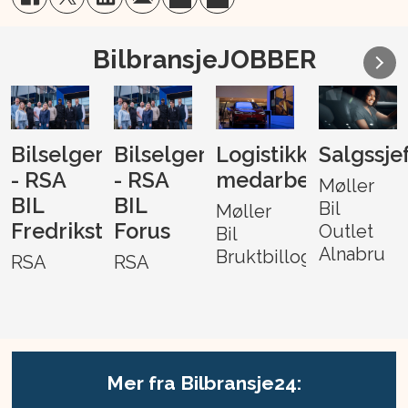
BilbransjeJOBBER
Bilselger
Bilselger
Logistikk-
Salgssje
- RSA
- RSA
medarbeider
Møller
BIL
BIL
Bil
Møller
Fredrikstad
Forus
Outlet
Bil
Alnabru
Bruktbillogistikk
RSA
RSA
Mer fra Bilbransje24: