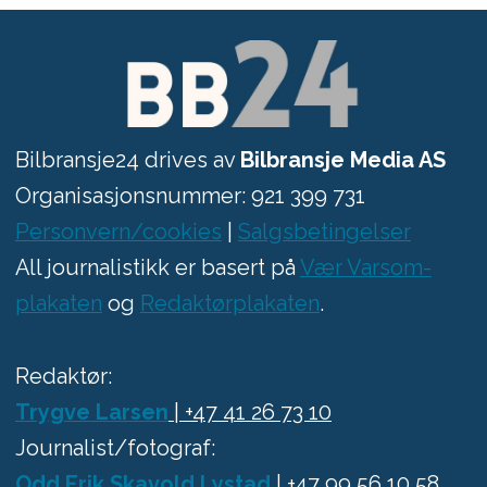
Bilbransje24 drives av
Bilbransje Media AS
Organisasjonsnummer: 921 399 731
Personvern/cookies
|
Salgsbetingelser
All journalistikk er basert på
Vær Varsom-
plakaten
og
Redaktørplakaten
.
Redaktør:
Trygve Larsen
| +47 41 26 73 10
Journalist/fotograf:
Odd Erik Skavold Lystad
| +47 99 56 10 58