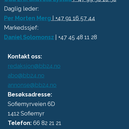
Daglig leder:
Per Morten Merg
| +47 91 16 57 44
Markedssjef:
Daniel Solomonsz
| +47 45 48 11 28
Kontakt oss:
redaksjon@bb24.no
abo@bb24.no
annonse@bb24.no
Besøksadresse:
Sofiemyrveien 6D
1412 Sofiemyr
Telefon:
66 82 21 21