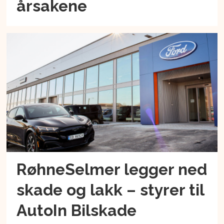
årsakene
RøhneSelmer legger ned
skade og lakk – styrer til
AutoIn Bilskade