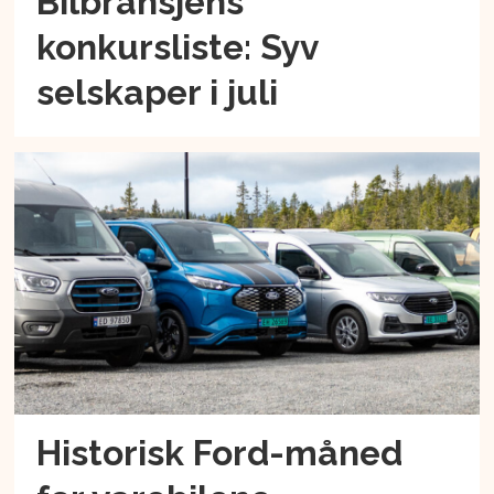
Bilbransjens
konkursliste: Syv
selskaper i juli
Historisk Ford-måned