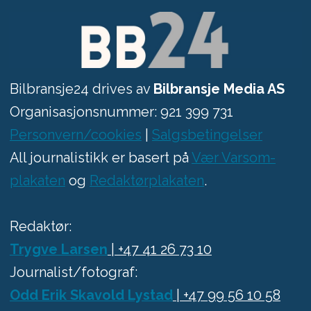
Bilbransje24 drives av
Bilbransje Media AS
Organisasjonsnummer: 921 399 731
Personvern/cookies
|
Salgsbetingelser
All journalistikk er basert på
Vær Varsom-
plakaten
og
Redaktørplakaten
.
Redaktør:
Trygve Larsen
| +47 41 26 73 10
Journalist/fotograf:
Odd Erik Skavold Lystad
| +47 99 56 10 58