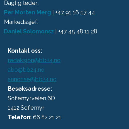
Daglig leder:
Per Morten Merg
| +47 91 16 57 44
Markedssjef:
Daniel Solomonsz
| +47 45 48 11 28
Kontakt oss:
redaksjon@bb24.no
abo@bb24.no
annonse@bb24.no
Besøksadresse:
Sofiemyrveien 6D
1412 Sofiemyr
Telefon:
66 82 21 21