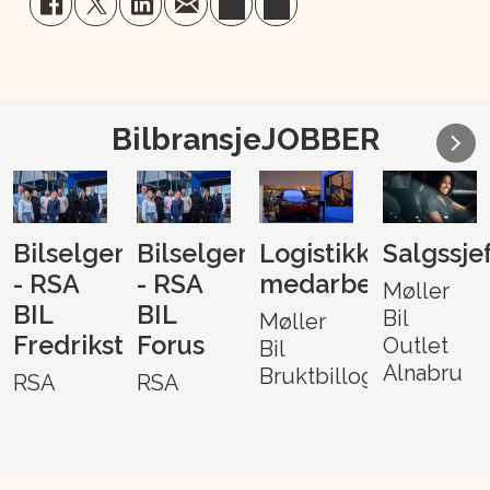
BilbransjeJOBBER
Bilselger
Bilselger
Logistikk-
Salgssje
- RSA
- RSA
medarbeider
Møller
BIL
BIL
Bil
Møller
Fredrikstad
Forus
Outlet
Bil
Alnabru
Bruktbillogistikk
RSA
RSA