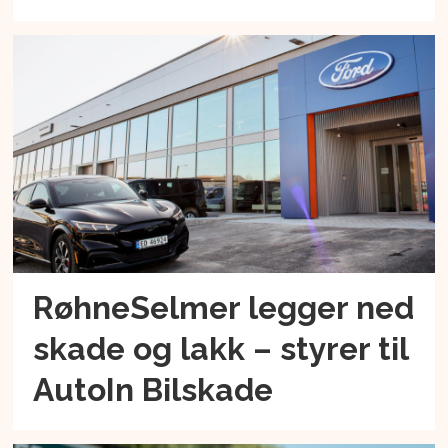
RøhneSelmer legger ned
skade og lakk – styrer til
AutoIn Bilskade