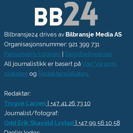
Bilbransje24 drives av
Bilbransje Media AS
Organisasjonsnummer: 921 399 731
Personvern/cookies
|
Salgsbetingelser
All journalistikk er basert på
Vær Varsom-
plakaten
og
Redaktørplakaten
.
Redaktør:
Trygve Larsen
| +47 41 26 73 10
Journalist/fotograf:
Odd Erik Skavold Lystad
| +47 99 56 10 58
Daglig leder: