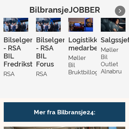
BilbransjeJOBBER
Bilselger
Bilselger
Logistikk-
Salgssje
- RSA
- RSA
medarbeider
Møller
BIL
BIL
Bil
Møller
Fredrikstad
Forus
Outlet
Bil
Alnabru
Bruktbillogistikk
RSA
RSA
Mer fra Bilbransje24: