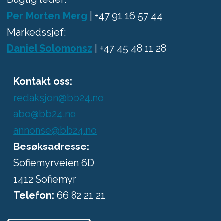
Per Morten Merg
| +47 91 16 57 44
Markedssjef:
Daniel Solomonsz
| +47 45 48 11 28
Kontakt oss:
redaksjon@bb24.no
abo@bb24.no
annonse@bb24.no
Besøksadresse:
Sofiemyrveien 6D
1412 Sofiemyr
Telefon:
66 82 21 21