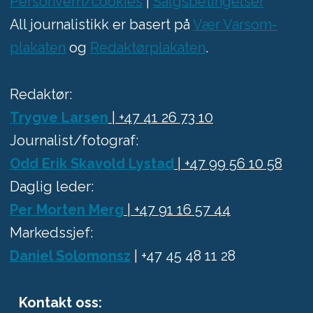
Personvern/cookies
|
Salgsbetingelser
All journalistikk er basert på
Vær Varsom-
plakaten
og
Redaktørplakaten
.
Redaktør:
Trygve Larsen
| +47 41 26 73 10
Journalist/fotograf:
Odd Erik Skavold Lystad
| +47 99 56 10 58
Daglig leder:
Per Morten Merg
| +47 91 16 57 44
Markedssjef:
Daniel Solomonsz
| +47 45 48 11 28
Kontakt oss: