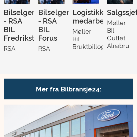
Bilselger
Bilselger
Logistikk-
Salgssje
- RSA
- RSA
medarbeider
Møller
BIL
BIL
Bil
Møller
Fredrikstad
Forus
Outlet
Bil
Alnabru
Bruktbillogistikk
RSA
RSA
Mer fra Bilbransje24: