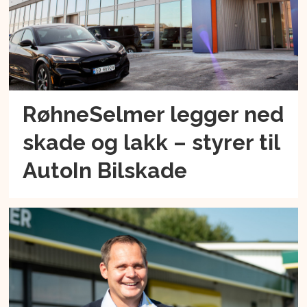
RøhneSelmer legger ned
skade og lakk – styrer til
AutoIn Bilskade