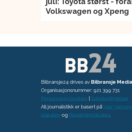
juli: Toyota størst - for
Volkswagen og Xpeng
Bilbransje24 drives av
Bilbransje Medi
Organisasjonsnummer: 921 399 731
Personvern/cookies
|
Salgsbetingelser
All journalistikk er basert på
Vær Varsom
plakaten
og
Redaktørplakaten
.