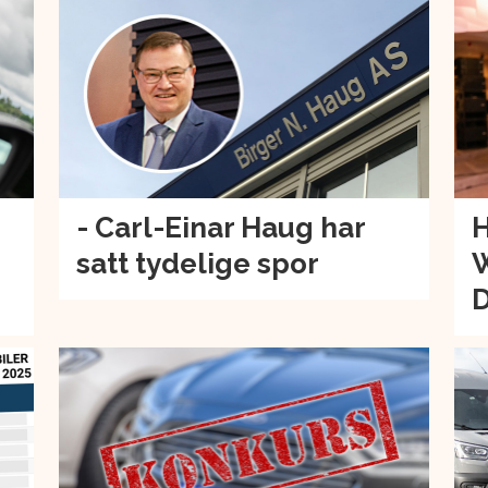
- Carl-Einar Haug har
H
satt tydelige spor
W