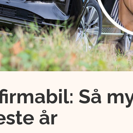
firmabil: Så m
este år