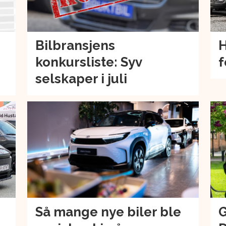
Bilbransjens
H
konkursliste: Syv
f
selskaper i juli
Så mange nye biler ble
G