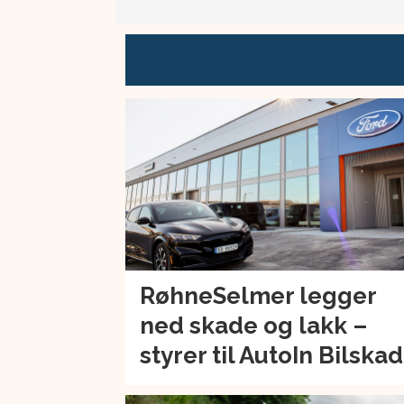
RøhneSelmer legger
ned skade og lakk –
styrer til AutoIn Bilska