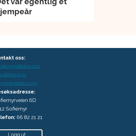
et var egentlig et
jempeår
ntakt oss:
daksjon@bb24.no
o@bb24.no
nonse@bb24.no
søksadresse:
fiemyrveien 6D
12 Sofiemyr
lefon:
66 82 21 21
Logg ut