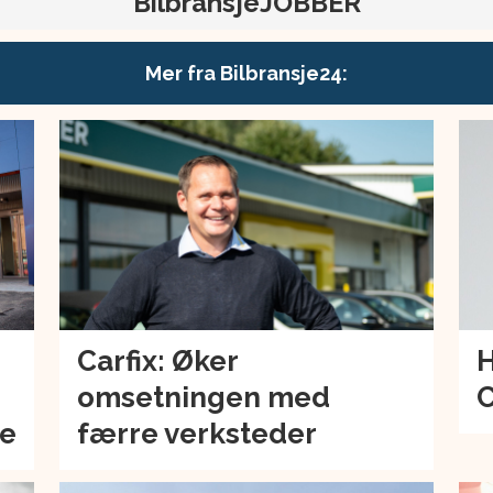
BilbransjeJOBBER
Mer fra Bilbransje24:
Carfix: Øker
H
omsetningen med
C
de
færre verksteder