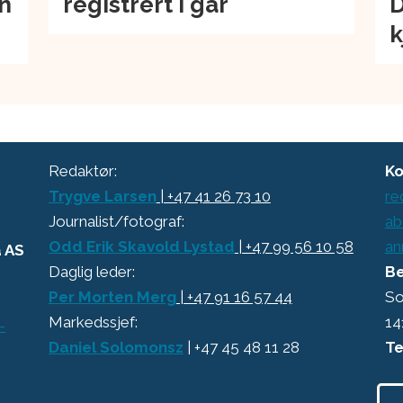
an
registrert i går
D
k
Redaktør:
Ko
Trygve Larsen
| +47 41 26 73 10
re
Journalist/fotograf:
ab
Odd Erik Skavold Lystad
| +47 99 56 10 58
an
a AS
Daglig leder:
Be
Per Morten Merg
| +47 91 16 57 44
So
Markedssjef:
14
-
Daniel Solomonsz
| +47 45 48 11 28
Te