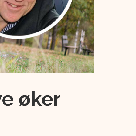
ye øker